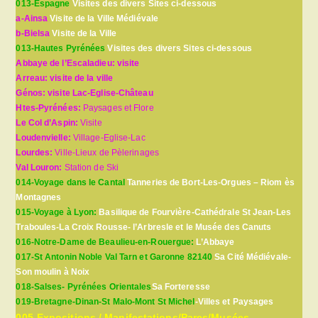
013-Espagne
Visites des divers Sites ci-dessous
a-Ainsa
Visite de la Ville Médiévale
b-Bielsa
Visite de la Ville
013-Hautes Pyrénées
Visites des divers Sites ci-dessous
Abbaye de l’Escaladieu: visite
Arreau: visite de la ville
Génos: visite Lac-Eglise-Château
Htes-Pyrénées:
Paysages et Flore
Le Col d’Aspin:
Visite
Loudenvielle:
Village-Eglise-Lac
Lourdes:
Ville-Lieux de Pèlerinages
Val Louron:
Station de Ski
014-Voyage dans le Cantal
Tanneries de Bort-Les-Orgues – Riom ès
Montagnes
015-Voyage à Lyon:
Basilique de Fourvière-Cathédrale St Jean-Les
Traboules-La Croix Rousse- l’Arbresle et le Musée des Canuts
016-Notre-Dame de Beaulieu-en-Rouergue:
L’Abbaye
017-St Antonin Noble Val Tarn et Garonne 82140
Sa Cité Médiévale-
Son moulin à Noix
018-Salses- Pyrénées Orientales
Sa Forteresse
019-Bretagne-Dinan-St Malo-Mont St Michel
-Villes et Paysages
005-Expositions / Manifestations/Parcs/Musées