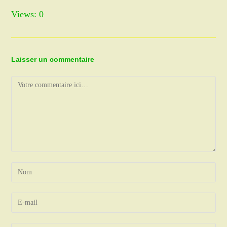
Views: 0
Laisser un commentaire
Comment
Enter
your
name
Enter
or
your
username
email