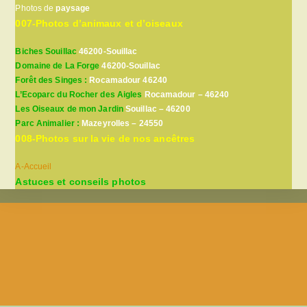
Photos de
paysage
007-Photos d’animaux et d’oiseaux
Biches Souillac
46200-Souillac
Domaine de La Forge
46200-Souillac
Forêt des Singes :
Rocamadour 46240
L’Ecoparc du Rocher des Aigles
Rocamadour – 46240
Les Oiseaux de mon Jardin
Souillac – 46200
Parc Animalier :
Mazeyrolles – 24550
008-Photos sur la vie de nos ancêtres
A-Accueil
Astuces et conseils photos