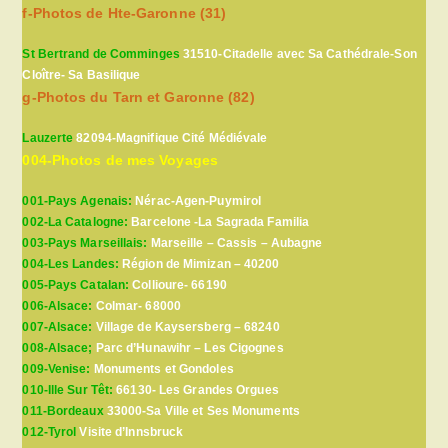
f-Photos de Hte-Garonne (31)
St Bertrand de Comminges
31510-Citadelle avec Sa Cathédrale-Son
Cloître- Sa Basilique
g-Photos du Tarn et Garonne (82)
Lauzerte
82094-Magnifique Cité Médiévale
004-Photos de mes Voyages
001-Pays Agenais:
Nérac-Agen-Puymirol
002-La Catalogne:
Barcelone -La Sagrada Familia
003-Pays Marseillais:
Marseille – Cassis – Aubagne
004-Les Landes:
Région de Mimizan – 40200
005-Pays Catalan:
Collioure- 66190
006-Alsace:
Colmar- 68000
007-Alsace:
Village de Kaysersberg – 68240
008-Alsace;
Parc d’Hunawihr – Les Cigognes
009-Venise:
Monuments et Gondoles
010-Ille Sur Têt:
66130- Les Grandes Orgues
011-Bordeaux
33000-Sa Ville et Ses Monuments
012-Tyrol
Visite d’Innsbruck