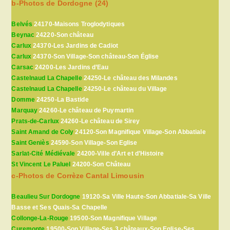
b-Photos de Dordogne (24)
Belvés
24170-Maisons Troglodytiques
Beynac
24220-Son château
Carlux
24370-Les Jardins de Cadiot
Carlux
24370-Son Village-Son château-Son Église
Carsac
24200-Les Jardins d’Eau
Castelnaud La Chapelle
24250-Le château des Milandes
Castelnaud La Chapelle
24250-Le château du Village
Domme
24250-La Bastide
Marquay
24260-Le château de Puymartin
Prats-de-Carlux
24260-Le château de Sirey
Saint Amand de Coly
24120-Son Magnifique Village-Son Abbatiale
Saint Geniès
24590-Son Village-Son Eglise
Sarlat-Cité Médiévale
24200-Ville d’Art et d’Histoire
St Vincent Le Paluel
24200-Son Château
c-Photos de Corrèze Cantal Limousin
Beaulieu Sur Dordogne
19120-Sa Ville Haute-Son Abbatiale-Sa Ville
Basse et Ses Quais-Sa Chapelle
Collonge-La-Rouge
19500-Son Magnifique Village
Curemonte
19500-Son Village-Ses 3 châteaux-Son Eglise-Ses