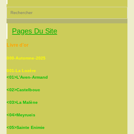
Pre
Es
to
Pages Du Site
clo
the
Livre d’or
sea
pan
000-Automne-2025
001-La Lozère
<01>L’Aven-Armand
<02>Castelbouc
<03>La Malène
<04>Meyrueis
<05>Sainte Enimie