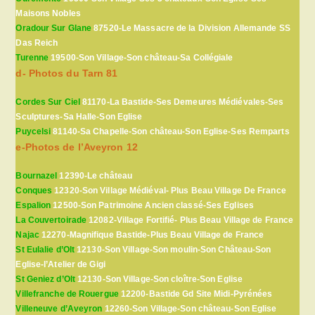
Maisons Nobles
Oradour Sur Glane
87520-Le Massacre de la Division Allemande SS
Das Reich
Turenne
19500-Son Village-Son château-Sa Collégiale
d- Photos du Tarn 81
Cordes Sur Ciel
81170-La Bastide-Ses Demeures Médiévales-Ses
Sculptures-Sa Halle-Son Eglise
Puycelsi
81140-Sa Chapelle-Son château-Son Eglise-Ses Remparts
e-Photos de l’Aveyron 12
Bournazel
12390-Le château
Conques
12320-Son Village Médiéval- Plus Beau Village De France
Espalion
12500-Son Patrimoine Ancien classé-Ses Eglises
La Couvertoirade
12082-Village Fortifié- Plus Beau Village de France
Najac
12270-Magnifique Bastide-Plus Beau Village de France
St Eulalie d’Olt
12130-Son Village-Son moulin-Son Château-Son
Eglise-l’Atelier de Gigi
St Geniez d’Olt
12130-Son Village-Son cloître-Son Eglise
Villefranche de Rouergue
12200-Bastide Gd Site Midi-Pyrénées
Villeneuve d’Aveyron
12260-Son Village-Son château-Son Eglise