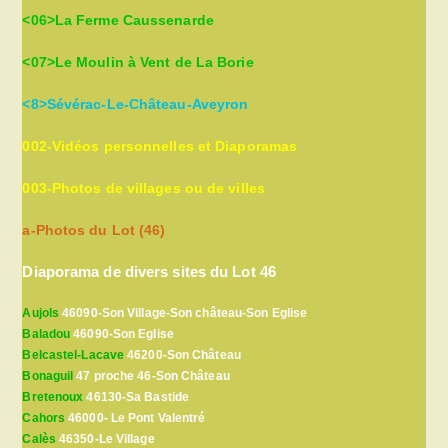
<06>La Ferme Caussenarde
<07>Le Moulin à Vent de La Borie
<8>Sévérac-Le-Château-Aveyron
002-Vidéos personnelles et Diaporamas
003-Photos de villages ou de villes
a-Photos du Lot (46)
Diaporama de divers sites du Lot 46
Aujols
46090-Son Village-Son château-Son Eglise
Baladou
46090-Son Eglise
Belcastel-Lacave
46200-Son Château
Bonaguil
47 proche 46-Son Château
Bretenoux
46130-Sa Bastide
Cahors
46000- Le Pont Valentré
Calès
46350-Le Village