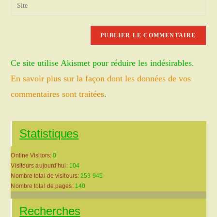
Saisir
to
address
l’URL
comment
to
de
comment
votre
site
Ce site utilise Akismet pour réduire les indésirables.
(facultatif)
En savoir plus sur la façon dont les données de vos
commentaires sont traitées
.
Statistiques
Online Visitors:
0
Visiteurs aujourd’hui:
104
Nombre total de visiteurs:
253 945
Nombre total de pages:
140
Recherches