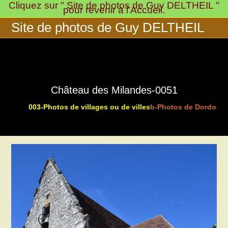
Cliquez sur " Site de photos de Guy DELTHEIL "
Skip
pour revenir à l'Accueil.
to
Site de photos de Guy DELTHEIL
content
Château des Milandes-0051
003-Photos de villages ou de villes
b-Photos de Dordogne
>
>
>