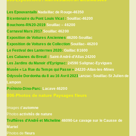
Les Epouvantails
Nadaillac de Rouge-46350
Bicentenaire du Pont Louis Vicat :
Souillac-46200
Bouchons-RN20-2019
Souillac – 46200
Carnaval Mars 2017
Souillac 46200
Exposition de Voitures Anciennes
46200-Souillac
Exposition de Voitures de Collection
Souillac- 46200
Le Festival des Lanternes 2020:
Gaillac 81600
Les Cabanes du Breuil :
Saint-André-d’Allas 24200
Les Jardins du Manoir d’Eyrignac:
24590 Salignac-Eyvigues
Musée « La Rue du Temps qui Passe »
24220-Allas-les-Mines
Odyssée Dordonha du 8 au 16 Avril 2023
Lanzac- Souillac-St Julien de
Lampon
Préhisto-Dino-Parc:
Lacave 46200
006-Photos de nature Paysages fleurs
Images d’
automne
Photos
activités de nature
Truffières d’André et Micheline
46090-Le cavage sur le Causse de
Martel
Photos de
fleurs