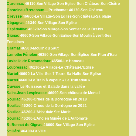
Carennac
46110 Son Village-Son Eglise-Son Château-Son Cloître
Castelnau Bretenoux
__Prudhomat 46130-Son Château
Creysse
46600-Le Village-Son Eglise-Son château-Sa plage
Dégagnac
46340-Son Village-Son Eglise
Espédaillac
46320-Son Village-Son Sentier de la Brebis
Gignac
46600-Son Village-Son Eglise-Son Moulin à vent-Ses
Fontaines
Gramat
46500-Moulin du Saut
Lamothe Fénelon
46350-Son Village-Son Église-Son Plan d’Eau
Lavitalie de Rocamadour
46500-Le Hameau
Loubressac
46130-Le Village-Le Château-L’Eglise
Martel
46600-La Ville-Ses 7 Tours-Sa Halle-Son Eglise
Martel
46600-Le Train à vapeur « Le Truffadou »
Ouysse
Le Ruisseau et Balade dans la vallée
Saint-Jean Lespinasse
46090-Son château de Montal
Souillac
46200-Crues de la Dordogne en 2018
Souillac
46200-Crues de la Dordogne en 2021
Souillac
46200-L’Abbatiale Ste Marie
Souillac
46200-L’Ancien Musée de L’Automate
St Bonnet de Gignac
46600-Son Village-Son Eglise
St Céré
46400-La Ville