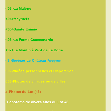
<03>La Malène
<04>Meyrueis
<05>Sainte Enimie
<06>La Ferme Caussenarde
<07>Le Moulin à Vent de La Borie
<8>Sévérac-Le-Château-Aveyron
002-Vidéos personnelles et Diaporamas
003-Photos de villages ou de villes
a-Photos du Lot (46)
Diaporama de divers sites du Lot 46