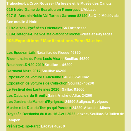
Traboules-La Croix Rousse- l’Arbresle et le Musée des Canuts
016-Notre-Dame de Beaulieu-en-Rouergue:
L’Abbaye
017-St Antonin Noble Val Tarn et Garonne 82140
Sa Cité Médiévale-
Son moulin à Noix
018-Salses- Pyrénées Orientales
Sa Forteresse
019-Bretagne-Dinan-St Malo-Mont St Michel
-Villes et Paysages
005-Expositions / Manifestations/Parcs/Musées
Les Epouvantails
Nadaillac de Rouge-46350
Bicentenaire du Pont Louis Vicat :
Souillac-46200
Bouchons-RN20-2019
Souillac – 46200
Carnaval Mars 2017
Souillac 46200
Exposition de Voitures Anciennes
46200-Souillac
Exposition de Voitures de Collection
Souillac- 46200
Le Festival des Lanternes 2020:
Gaillac 81600
Les Cabanes du Breuil :
Saint-André-d’Allas 24200
Les Jardins du Manoir d’Eyrignac:
24590 Salignac-Eyvigues
Musée « La Rue du Temps qui Passe »
24220-Allas-les-Mines
Odyssée Dordonha du 8 au 16 Avril 2023
Lanzac- Souillac-St Julien de
Lampon
Préhisto-Dino-Parc:
Lacave 46200