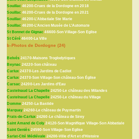
Souillac
46200-Crues de la Dordogne en 2018
Souillac
46200-Crues de la Dordogne en 2021
Souillac
46200-L’Abbatiale Ste Marie
Souillac
46200-L’Ancien Musée de L’Automate
St Bonnet de Gignac
46600-Son Village-Son Eglise
St Céré
46400-La Ville
b-Photos de Dordogne (24)
Belvés
24170-Maisons Troglodytiques
Beynac
24220-Son château
Carlux
24370-Les Jardins de Cadiot
Carlux
24370-Son Village-Son château-Son Église
Carsac
24200-Les Jardins d’Eau
Castelnaud La Chapelle
24250-Le château des Milandes
Castelnaud La Chapelle
24250-Le château du Village
Domme
24250-La Bastide
Marquay
24260-Le château de Puymartin
Prats-de-Carlux
24260-Le château de Sirey
Saint Amand de Coly
24120-Son Magnifique Village-Son Abbatiale
Saint Geniès
24590-Son Village-Son Eglise
Sarlat-Cité Médiévale
24200-Ville d’Art et d’Histoire