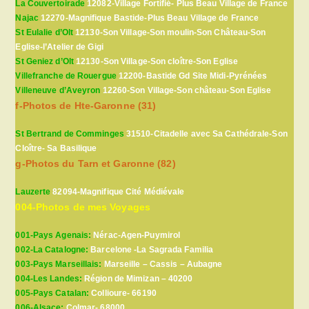
La Couvertoirade
12082-Village Fortifié- Plus Beau Village de France
Najac
12270-Magnifique Bastide-Plus Beau Village de France
St Eulalie d’Olt
12130-Son Village-Son moulin-Son Château-Son
Eglise-l’Atelier de Gigi
St Geniez d’Olt
12130-Son Village-Son cloître-Son Eglise
Villefranche de Rouergue
12200-Bastide Gd Site Midi-Pyrénées
Villeneuve d’Aveyron
12260-Son Village-Son château-Son Eglise
f-Photos de Hte-Garonne (31)
St Bertrand de Comminges
31510-Citadelle avec Sa Cathédrale-Son
Cloître- Sa Basilique
g-Photos du Tarn et Garonne (82)
Lauzerte
82094-Magnifique Cité Médiévale
004-Photos de mes Voyages
001-Pays Agenais:
Nérac-Agen-Puymirol
002-La Catalogne:
Barcelone -La Sagrada Familia
003-Pays Marseillais:
Marseille – Cassis – Aubagne
004-Les Landes:
Région de Mimizan – 40200
005-Pays Catalan:
Collioure- 66190
006-Alsace:
Colmar- 68000