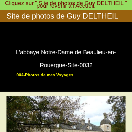
Cliquez sur " Site de photos de Guy DELTHEIL "
Skip
pour revenir à l'Accueil.
to
Site de photos de Guy DELTHEIL
content
L’abbaye Notre-Dame de Beaulieu-en-
Rouergue-Site-0032
004-Photos de mes Voyages
>
>
016-Notre-Dame de Beaulieu