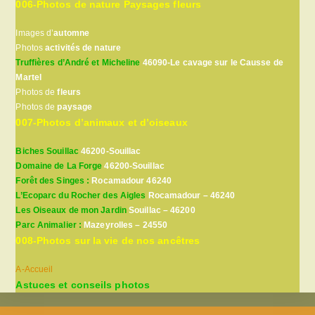
006-Photos de nature Paysages fleurs
Images d’
automne
Photos
activités de nature
Truffières d’André et Micheline
46090-Le cavage sur le Causse de
Martel
Photos de
fleurs
Photos de
paysage
007-Photos d’animaux et d’oiseaux
Biches Souillac
46200-Souillac
Domaine de La Forge
46200-Souillac
Forêt des Singes :
Rocamadour 46240
L’Ecoparc du Rocher des Aigles
Rocamadour – 46240
Les Oiseaux de mon Jardin
Souillac – 46200
Parc Animalier :
Mazeyrolles – 24550
008-Photos sur la vie de nos ancêtres
A-Accueil
Astuces et conseils photos