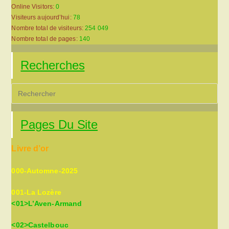
Online Visitors:
0
Visiteurs aujourd’hui:
78
Nombre total de visiteurs:
254 049
Nombre total de pages:
140
Recherches
Pre
Es
to
Pages Du Site
clo
the
Livre d’or
sea
pan
000-Automne-2025
001-La Lozère
<01>L’Aven-Armand
<02>Castelbouc