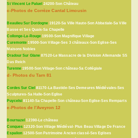
St Vincent Le Paluel
24200-Son Château
c-Photos de Corrèze Cantal Limousin
Beaulieu Sur Dordogne
19120-Sa Ville Haute-Son Abbatiale-Sa Ville
Basse et Ses Quais-Sa Chapelle
Collonge-La-Rouge
19500-Son Magnifique Village
Curemonte
19500-Son Village-Ses 3 châteaux-Son Eglise-Ses
Maisons Nobles
Oradour Sur Glane
87520-Le Massacre de la Division Allemande SS
Das Reich
Turenne
19500-Son Village-Son château-Sa Collégiale
d- Photos du Tarn 81
Cordes Sur Ciel
81170-La Bastide-Ses Demeures Médiévales-Ses
Sculptures-Sa Halle-Son Eglise
Puycelsi
81140-Sa Chapelle-Son château-Son Eglise-Ses Remparts
e-Photos de l’Aveyron 12
Bournazel
12390-Le château
Conques
12320-Son Village Médiéval- Plus Beau Village De France
Espalion
12500-Son Patrimoine Ancien classé-Ses Eglises