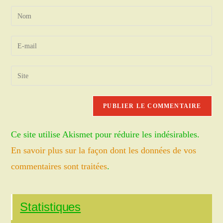
Enter
your
name
Enter
or
your
username
email
Saisir
to
address
l’URL
comment
to
de
comment
votre
site
Ce site utilise Akismet pour réduire les indésirables.
(facultatif)
En savoir plus sur la façon dont les données de vos
commentaires sont traitées
.
Statistiques