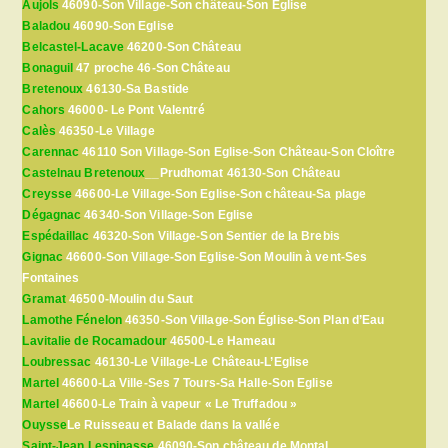
Aujols
46090-Son Village-Son château-Son Eglise
Baladou
46090-Son Eglise
Belcastel-Lacave
46200-Son Château
Bonaguil
47 proche 46-Son Château
Bretenoux
46130-Sa Bastide
Cahors
46000- Le Pont Valentré
Calès
46350-Le Village
Carennac
46110 Son Village-Son Eglise-Son Château-Son Cloître
Castelnau Bretenoux
__Prudhomat 46130-Son Château
Creysse
46600-Le Village-Son Eglise-Son château-Sa plage
Dégagnac
46340-Son Village-Son Eglise
Espédaillac
46320-Son Village-Son Sentier de la Brebis
Gignac
46600-Son Village-Son Eglise-Son Moulin à vent-Ses
Fontaines
Gramat
46500-Moulin du Saut
Lamothe Fénelon
46350-Son Village-Son Église-Son Plan d’Eau
Lavitalie de Rocamadour
46500-Le Hameau
Loubressac
46130-Le Village-Le Château-L’Eglise
Martel
46600-La Ville-Ses 7 Tours-Sa Halle-Son Eglise
Martel
46600-Le Train à vapeur « Le Truffadou »
Ouysse
Le Ruisseau et Balade dans la vallée
Saint-Jean Lespinasse
46090-Son château de Montal