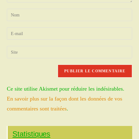
Enter
your
name
Enter
or
your
username
email
Saisir
to
address
l’URL
comment
to
de
comment
votre
site
Ce site utilise Akismet pour réduire les indésirables.
(facultatif)
En savoir plus sur la façon dont les données de vos
commentaires sont traitées
.
Statistiques