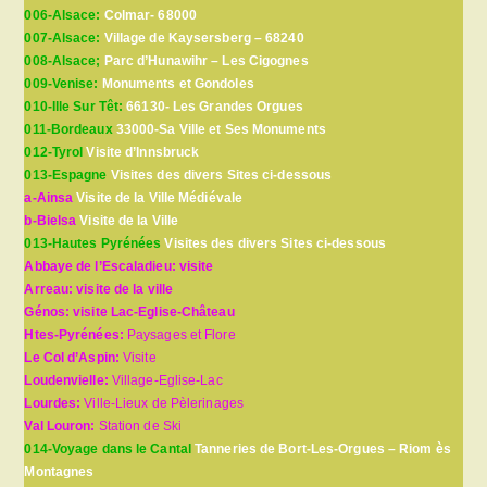
006-Alsace:
Colmar- 68000
007-Alsace:
Village de Kaysersberg – 68240
008-Alsace;
Parc d’Hunawihr – Les Cigognes
009-Venise:
Monuments et Gondoles
010-Ille Sur Têt:
66130- Les Grandes Orgues
011-Bordeaux
33000-Sa Ville et Ses Monuments
012-Tyrol
Visite d’Innsbruck
013-Espagne
Visites des divers Sites ci-dessous
a-Ainsa
Visite de la Ville Médiévale
b-Bielsa
Visite de la Ville
013-Hautes Pyrénées
Visites des divers Sites ci-dessous
Abbaye de l’Escaladieu: visite
Arreau: visite de la ville
Génos: visite Lac-Eglise-Château
Htes-Pyrénées:
Paysages et Flore
Le Col d’Aspin:
Visite
Loudenvielle:
Village-Eglise-Lac
Lourdes:
Ville-Lieux de Pèlerinages
Val Louron:
Station de Ski
014-Voyage dans le Cantal
Tanneries de Bort-Les-Orgues – Riom ès
Montagnes