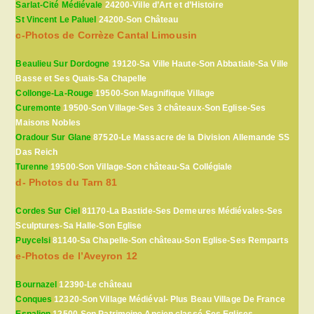
Sarlat-Cité Médiévale
24200-Ville d’Art et d’Histoire
St Vincent Le Paluel
24200-Son Château
c-Photos de Corrèze Cantal Limousin
Beaulieu Sur Dordogne
19120-Sa Ville Haute-Son Abbatiale-Sa Ville
Basse et Ses Quais-Sa Chapelle
Collonge-La-Rouge
19500-Son Magnifique Village
Curemonte
19500-Son Village-Ses 3 châteaux-Son Eglise-Ses
Maisons Nobles
Oradour Sur Glane
87520-Le Massacre de la Division Allemande SS
Das Reich
Turenne
19500-Son Village-Son château-Sa Collégiale
d- Photos du Tarn 81
Cordes Sur Ciel
81170-La Bastide-Ses Demeures Médiévales-Ses
Sculptures-Sa Halle-Son Eglise
Puycelsi
81140-Sa Chapelle-Son château-Son Eglise-Ses Remparts
e-Photos de l’Aveyron 12
Bournazel
12390-Le château
Conques
12320-Son Village Médiéval- Plus Beau Village De France