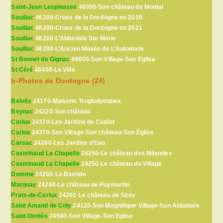
Saint-Jean Lespinasse
46090-Son château de Montal
Souillac
46200-Crues de la Dordogne en 2018
Souillac
46200-Crues de la Dordogne en 2021
Souillac
46200-L’Abbatiale Ste Marie
Souillac
46200-L’Ancien Musée de L’Automate
St Bonnet de Gignac
46600-Son Village-Son Eglise
St Céré
46400-La Ville
b-Photos de Dordogne (24)
Belvés
24170-Maisons Troglodytiques
Beynac
24220-Son château
Carlux
24370-Les Jardins de Cadiot
Carlux
24370-Son Village-Son château-Son Église
Carsac
24200-Les Jardins d’Eau
Castelnaud La Chapelle
24250-Le château des Milandes
Castelnaud La Chapelle
24250-Le château du Village
Domme
24250-La Bastide
Marquay
24260-Le château de Puymartin
Prats-de-Carlux
24260-Le château de Sirey
Saint Amand de Coly
24120-Son Magnifique Village-Son Abbatiale
Saint Geniès
24590-Son Village-Son Eglise