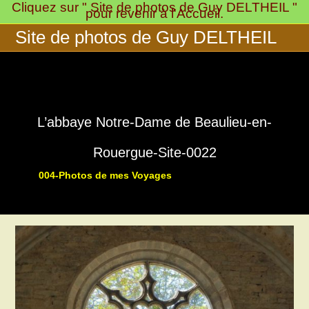
Cliquez sur " Site de photos de Guy DELTHEIL "
Skip
pour revenir à l'Accueil.
to
Site de photos de Guy DELTHEIL
content
L’abbaye Notre-Dame de Beaulieu-en-
Rouergue-Site-0022
004-Photos de mes Voyages
>
>
016-Notre-Dame de Beaulieu