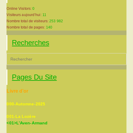
Online Visitors:
0
Visiteurs aujourd’hui:
11
Nombre total de visiteurs:
253 982
Nombre total de pages:
140
Recherches
Pre
Es
to
Pages Du Site
clo
the
Livre d’or
sea
pan
000-Automne-2025
001-La Lozère
<01>L’Aven-Armand