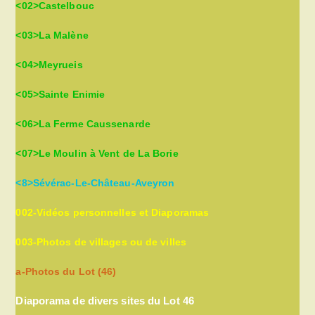
<02>Castelbouc
<03>La Malène
<04>Meyrueis
<05>Sainte Enimie
<06>La Ferme Caussenarde
<07>Le Moulin à Vent de La Borie
<8>Sévérac-Le-Château-Aveyron
002-Vidéos personnelles et Diaporamas
003-Photos de villages ou de villes
a-Photos du Lot (46)
Diaporama de divers sites du Lot 46