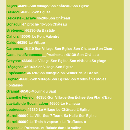
Aujols
46090-Son Village-Son château-Son Eglise
Baladou
46090-Son Eglise
Belcastel-Lacave
46200-Son Château
Bonaguil
47 proche 46-Son Château
Bretenoux
46130-Sa Bastide
Cahors
46000- Le Pont Valentré
Calès
46350-Le Village
Carennac
46110 Son Village-Son Eglise-Son Château-Son Cloître
Castelnau Bretenoux
__Prudhomat 46130-Son Château
Creysse
46600-Le Village-Son Eglise-Son château-Sa plage
Dégagnac
46340-Son Village-Son Eglise
Espédaillac
46320-Son Village-Son Sentier de la Brebis
Gignac
46600-Son Village-Son Eglise-Son Moulin à vent-Ses
Fontaines
Gramat
46500-Moulin du Saut
Lamothe Fénelon
46350-Son Village-Son Église-Son Plan d’Eau
Lavitalie de Rocamadour
46500-Le Hameau
Loubressac
46130-Le Village-Le Château-L’Eglise
Martel
46600-La Ville-Ses 7 Tours-Sa Halle-Son Eglise
Martel
46600-Le Train à vapeur « Le Truffadou »
Ouysse
Le Ruisseau et Balade dans la vallée