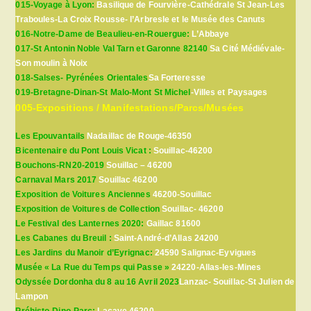
015-Voyage à Lyon:
Basilique de Fourvière-Cathédrale St Jean-Les
Traboules-La Croix Rousse- l’Arbresle et le Musée des Canuts
016-Notre-Dame de Beaulieu-en-Rouergue:
L’Abbaye
017-St Antonin Noble Val Tarn et Garonne 82140
Sa Cité Médiévale-
Son moulin à Noix
018-Salses- Pyrénées Orientales
Sa Forteresse
019-Bretagne-Dinan-St Malo-Mont St Michel
-Villes et Paysages
005-Expositions / Manifestations/Parcs/Musées
Les Epouvantails
Nadaillac de Rouge-46350
Bicentenaire du Pont Louis Vicat :
Souillac-46200
Bouchons-RN20-2019
Souillac – 46200
Carnaval Mars 2017
Souillac 46200
Exposition de Voitures Anciennes
46200-Souillac
Exposition de Voitures de Collection
Souillac- 46200
Le Festival des Lanternes 2020:
Gaillac 81600
Les Cabanes du Breuil :
Saint-André-d’Allas 24200
Les Jardins du Manoir d’Eyrignac:
24590 Salignac-Eyvigues
Musée « La Rue du Temps qui Passe »
24220-Allas-les-Mines
Odyssée Dordonha du 8 au 16 Avril 2023
Lanzac- Souillac-St Julien de
Lampon