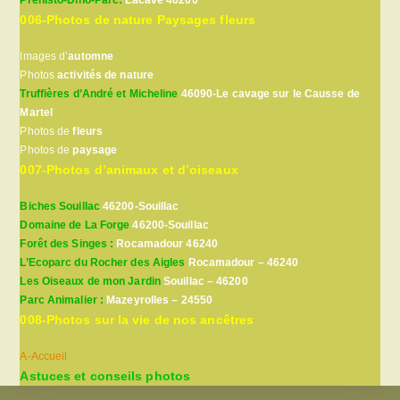
Préhisto-Dino-Parc:
Lacave 46200
006-Photos de nature Paysages fleurs
Images d’
automne
Photos
activités de nature
Truffières d’André et Micheline
46090-Le cavage sur le Causse de
Martel
Photos de
fleurs
Photos de
paysage
007-Photos d’animaux et d’oiseaux
Biches Souillac
46200-Souillac
Domaine de La Forge
46200-Souillac
Forêt des Singes :
Rocamadour 46240
L’Ecoparc du Rocher des Aigles
Rocamadour – 46240
Les Oiseaux de mon Jardin
Souillac – 46200
Parc Animalier :
Mazeyrolles – 24550
008-Photos sur la vie de nos ancêtres
A-Accueil
Astuces et conseils photos