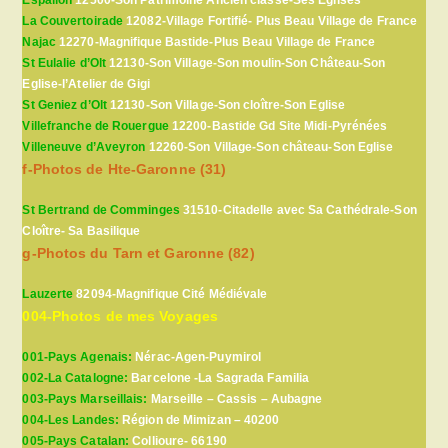
Espalion
12500-Son Patrimoine Ancien classé-Ses Eglises
La Couvertoirade
12082-Village Fortifié- Plus Beau Village de France
Najac
12270-Magnifique Bastide-Plus Beau Village de France
St Eulalie d’Olt
12130-Son Village-Son moulin-Son Château-Son
Eglise-l’Atelier de Gigi
St Geniez d’Olt
12130-Son Village-Son cloître-Son Eglise
Villefranche de Rouergue
12200-Bastide Gd Site Midi-Pyrénées
Villeneuve d’Aveyron
12260-Son Village-Son château-Son Eglise
f-Photos de Hte-Garonne (31)
St Bertrand de Comminges
31510-Citadelle avec Sa Cathédrale-Son
Cloître- Sa Basilique
g-Photos du Tarn et Garonne (82)
Lauzerte
82094-Magnifique Cité Médiévale
004-Photos de mes Voyages
001-Pays Agenais:
Nérac-Agen-Puymirol
002-La Catalogne:
Barcelone -La Sagrada Familia
003-Pays Marseillais:
Marseille – Cassis – Aubagne
004-Les Landes:
Région de Mimizan – 40200
005-Pays Catalan:
Collioure- 66190