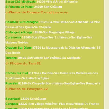
Sarlat-Cité Médiévale
24200-Ville d’Art et d’Histoire
St Vincent Le Paluel
24200-Son Château
c-Photos de Corrèze Cantal Limousin
Beaulieu Sur Dordogne
19120-Sa Ville Haute-Son Abbatiale-Sa Ville
Basse et Ses Quais-Sa Chapelle
Collonge-La-Rouge
19500-Son Magnifique Village
Curemonte
19500-Son Village-Ses 3 châteaux-Son Eglise-Ses
Maisons Nobles
Oradour Sur Glane
87520-Le Massacre de la Division Allemande SS
Das Reich
Turenne
19500-Son Village-Son château-Sa Collégiale
d- Photos du Tarn 81
Cordes Sur Ciel
81170-La Bastide-Ses Demeures Médiévales-Ses
Sculptures-Sa Halle-Son Eglise
Puycelsi
81140-Sa Chapelle-Son château-Son Eglise-Ses Remparts
e-Photos de l’Aveyron 12
Bournazel
12390-Le château
Conques
12320-Son Village Médiéval- Plus Beau Village De France