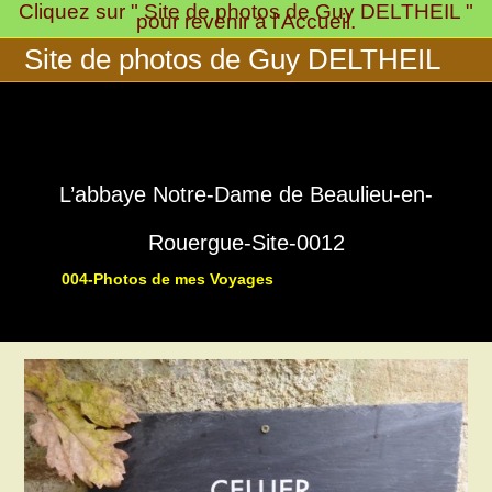
Cliquez sur " Site de photos de Guy DELTHEIL "
Skip
pour revenir à l'Accueil.
to
Site de photos de Guy DELTHEIL
content
L’abbaye Notre-Dame de Beaulieu-en-
Rouergue-Site-0012
004-Photos de mes Voyages
>
>
016-Notre-Dame de Beaulieu