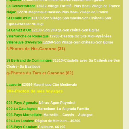
Espalion
12500-Son Patrimoine Ancien classé-Ses Eglises
La Couvertoirade
12082-Village Fortifié- Plus Beau Village de France
Najac
12270-Magnifique Bastide-Plus Beau Village de France
St Eulalie d’Olt
12130-Son Village-Son moulin-Son Château-Son
Eglise-l’Atelier de Gigi
St Geniez d’Olt
12130-Son Village-Son cloître-Son Eglise
Villefranche de Rouergue
12200-Bastide Gd Site Midi-Pyrénées
Villeneuve d’Aveyron
12260-Son Village-Son château-Son Eglise
f-Photos de Hte-Garonne (31)
St Bertrand de Comminges
31510-Citadelle avec Sa Cathédrale-Son
Cloître- Sa Basilique
g-Photos du Tarn et Garonne (82)
Lauzerte
82094-Magnifique Cité Médiévale
004-Photos de mes Voyages
001-Pays Agenais:
Nérac-Agen-Puymirol
002-La Catalogne:
Barcelone -La Sagrada Familia
003-Pays Marseillais:
Marseille – Cassis – Aubagne
004-Les Landes:
Région de Mimizan – 40200
005-Pays Catalan:
Collioure- 66190