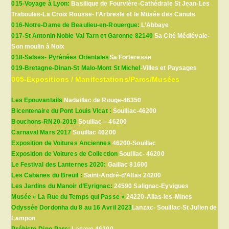
015-Voyage à Lyon:
Basilique de Fourvière-Cathédrale St Jean-Les
Traboules-La Croix Rousse- l’Arbresle et le Musée des Canuts
016-Notre-Dame de Beaulieu-en-Rouergue:
L’Abbaye
017-St Antonin Noble Val Tarn et Garonne 82140
Sa Cité Médiévale-
Son moulin à Noix
018-Salses- Pyrénées Orientales
Sa Forteresse
019-Bretagne-Dinan-St Malo-Mont St Michel
-Villes et Paysages
005-Expositions / Manifestations/Parcs/Musées
Les Epouvantails
Nadaillac de Rouge-46350
Bicentenaire du Pont Louis Vicat :
Souillac-46200
Bouchons-RN20-2019
Souillac – 46200
Carnaval Mars 2017
Souillac 46200
Exposition de Voitures Anciennes
46200-Souillac
Exposition de Voitures de Collection
Souillac- 46200
Le Festival des Lanternes 2020:
Gaillac 81600
Les Cabanes du Breuil :
Saint-André-d’Allas 24200
Les Jardins du Manoir d’Eyrignac:
24590 Salignac-Eyvigues
Musée « La Rue du Temps qui Passe »
24220-Allas-les-Mines
Odyssée Dordonha du 8 au 16 Avril 2023
Lanzac- Souillac-St Julien de
Lampon