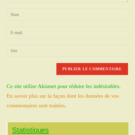
Enter
your
name
Enter
or
your
username
email
Saisir
to
address
l’URL
comment
to
de
comment
votre
site
Ce site utilise Akismet pour réduire les indésirables.
(facultatif)
En savoir plus sur la façon dont les données de vos
commentaires sont traitées
.
Statistiques