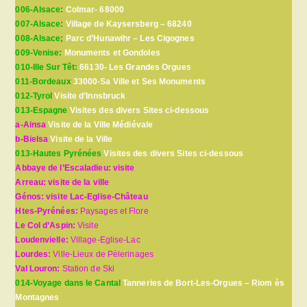
006-Alsace:
Colmar- 68000
007-Alsace:
Village de Kaysersberg – 68240
008-Alsace;
Parc d’Hunawihr – Les Cigognes
009-Venise:
Monuments et Gondoles
010-Ille Sur Têt:
66130- Les Grandes Orgues
011-Bordeaux
33000-Sa Ville et Ses Monuments
012-Tyrol
Visite d’Innsbruck
013-Espagne
Visites des divers Sites ci-dessous
a-Ainsa
Visite de la Ville Médiévale
b-Bielsa
Visite de la Ville
013-Hautes Pyrénées
Visites des divers Sites ci-dessous
Abbaye de l’Escaladieu: visite
Arreau: visite de la ville
Génos: visite Lac-Eglise-Château
Htes-Pyrénées:
Paysages et Flore
Le Col d’Aspin:
Visite
Loudenvielle:
Village-Eglise-Lac
Lourdes:
Ville-Lieux de Pèlerinages
Val Louron:
Station de Ski
014-Voyage dans le Cantal
Tanneries de Bort-Les-Orgues – Riom ès
Montagnes