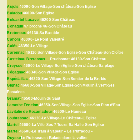
Aujols
46090-Son Village-Son château-Son Eglise
Baladou
46090-Son Eglise
Belcastel-Lacave
46200-Son Château
Bonaguil
47 proche 46-Son Château
Bretenoux
46130-Sa Bastide
Cahors
46000- Le Pont Valentré
Calès
46350-Le Village
Carennac
46110 Son Village-Son Eglise-Son Château-Son Cloître
Castelnau Bretenoux
__Prudhomat 46130-Son Château
Creysse
46600-Le Village-Son Eglise-Son château-Sa plage
Dégagnac
46340-Son Village-Son Eglise
Espédaillac
46320-Son Village-Son Sentier de la Brebis
Gignac
46600-Son Village-Son Eglise-Son Moulin à vent-Ses
Fontaines
Gramat
46500-Moulin du Saut
Lamothe Fénelon
46350-Son Village-Son Église-Son Plan d’Eau
Lavitalie de Rocamadour
46500-Le Hameau
Loubressac
46130-Le Village-Le Château-L’Eglise
Martel
46600-La Ville-Ses 7 Tours-Sa Halle-Son Eglise
Martel
46600-Le Train à vapeur « Le Truffadou »
Ouysse
Le Ruisseau et Balade dans la vallée