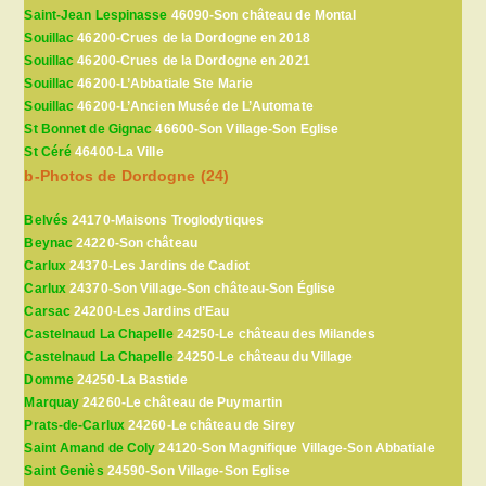
Saint-Jean Lespinasse
46090-Son château de Montal
Souillac
46200-Crues de la Dordogne en 2018
Souillac
46200-Crues de la Dordogne en 2021
Souillac
46200-L’Abbatiale Ste Marie
Souillac
46200-L’Ancien Musée de L’Automate
St Bonnet de Gignac
46600-Son Village-Son Eglise
St Céré
46400-La Ville
b-Photos de Dordogne (24)
Belvés
24170-Maisons Troglodytiques
Beynac
24220-Son château
Carlux
24370-Les Jardins de Cadiot
Carlux
24370-Son Village-Son château-Son Église
Carsac
24200-Les Jardins d’Eau
Castelnaud La Chapelle
24250-Le château des Milandes
Castelnaud La Chapelle
24250-Le château du Village
Domme
24250-La Bastide
Marquay
24260-Le château de Puymartin
Prats-de-Carlux
24260-Le château de Sirey
Saint Amand de Coly
24120-Son Magnifique Village-Son Abbatiale
Saint Geniès
24590-Son Village-Son Eglise