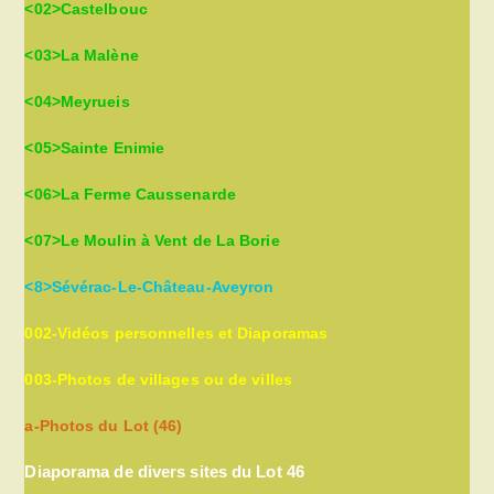
<02>Castelbouc
<03>La Malène
<04>Meyrueis
<05>Sainte Enimie
<06>La Ferme Caussenarde
<07>Le Moulin à Vent de La Borie
<8>Sévérac-Le-Château-Aveyron
002-Vidéos personnelles et Diaporamas
003-Photos de villages ou de villes
a-Photos du Lot (46)
Diaporama de divers sites du Lot 46