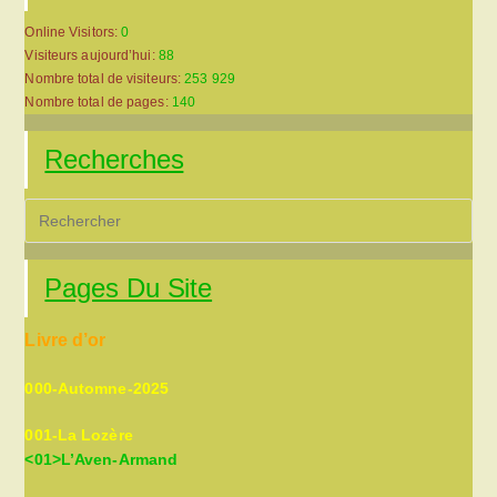
Online Visitors:
0
Visiteurs aujourd’hui:
88
Nombre total de visiteurs:
253 929
Nombre total de pages:
140
Recherches
Pre
Es
to
Pages Du Site
clo
the
Livre d’or
sea
pan
000-Automne-2025
001-La Lozère
<01>L’Aven-Armand