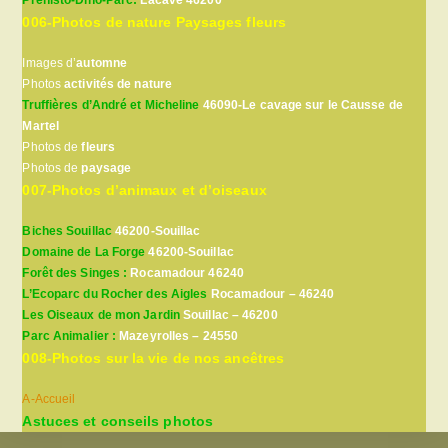
Préhisto-Dino-Parc:
Lacave 46200
006-Photos de nature Paysages fleurs
Images d’
automne
Photos
activités de nature
Truffières d’André et Micheline
46090-Le cavage sur le Causse de
Martel
Photos de
fleurs
Photos de
paysage
007-Photos d’animaux et d’oiseaux
Biches Souillac
46200-Souillac
Domaine de La Forge
46200-Souillac
Forêt des Singes :
Rocamadour 46240
L’Ecoparc du Rocher des Aigles
Rocamadour – 46240
Les Oiseaux de mon Jardin
Souillac – 46200
Parc Animalier :
Mazeyrolles – 24550
008-Photos sur la vie de nos ancêtres
A-Accueil
Astuces et conseils photos