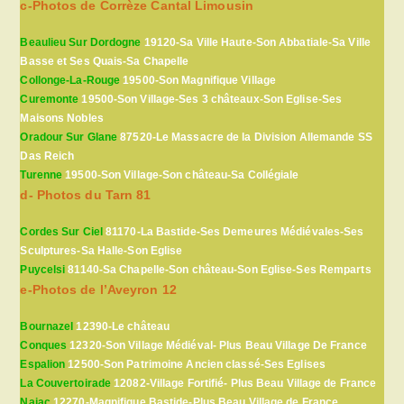
c-Photos de Corrèze Cantal Limousin
Beaulieu Sur Dordogne
19120-Sa Ville Haute-Son Abbatiale-Sa Ville
Basse et Ses Quais-Sa Chapelle
Collonge-La-Rouge
19500-Son Magnifique Village
Curemonte
19500-Son Village-Ses 3 châteaux-Son Eglise-Ses
Maisons Nobles
Oradour Sur Glane
87520-Le Massacre de la Division Allemande SS
Das Reich
Turenne
19500-Son Village-Son château-Sa Collégiale
d- Photos du Tarn 81
Cordes Sur Ciel
81170-La Bastide-Ses Demeures Médiévales-Ses
Sculptures-Sa Halle-Son Eglise
Puycelsi
81140-Sa Chapelle-Son château-Son Eglise-Ses Remparts
e-Photos de l’Aveyron 12
Bournazel
12390-Le château
Conques
12320-Son Village Médiéval- Plus Beau Village De France
Espalion
12500-Son Patrimoine Ancien classé-Ses Eglises
La Couvertoirade
12082-Village Fortifié- Plus Beau Village de France
Najac
12270-Magnifique Bastide-Plus Beau Village de France