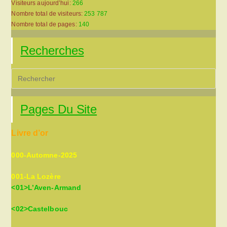
Visiteurs aujourd’hui:
266
Nombre total de visiteurs:
253 787
Nombre total de pages:
140
Recherches
Pre
Es
to
Pages Du Site
clo
the
Livre d’or
sea
pan
000-Automne-2025
001-La Lozère
<01>L’Aven-Armand
<02>Castelbouc