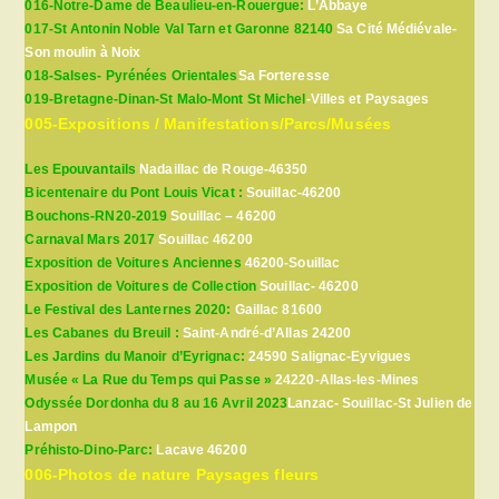
016-Notre-Dame de Beaulieu-en-Rouergue:
L’Abbaye
017-St Antonin Noble Val Tarn et Garonne 82140
Sa Cité Médiévale-
Son moulin à Noix
018-Salses- Pyrénées Orientales
Sa Forteresse
019-Bretagne-Dinan-St Malo-Mont St Michel
-Villes et Paysages
005-Expositions / Manifestations/Parcs/Musées
Les Epouvantails
Nadaillac de Rouge-46350
Bicentenaire du Pont Louis Vicat :
Souillac-46200
Bouchons-RN20-2019
Souillac – 46200
Carnaval Mars 2017
Souillac 46200
Exposition de Voitures Anciennes
46200-Souillac
Exposition de Voitures de Collection
Souillac- 46200
Le Festival des Lanternes 2020:
Gaillac 81600
Les Cabanes du Breuil :
Saint-André-d’Allas 24200
Les Jardins du Manoir d’Eyrignac:
24590 Salignac-Eyvigues
Musée « La Rue du Temps qui Passe »
24220-Allas-les-Mines
Odyssée Dordonha du 8 au 16 Avril 2023
Lanzac- Souillac-St Julien de
Lampon
Préhisto-Dino-Parc:
Lacave 46200
006-Photos de nature Paysages fleurs