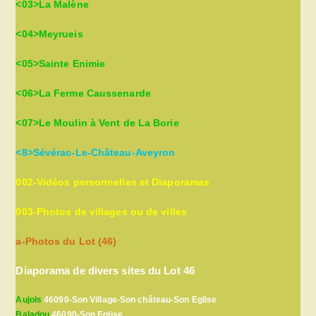
<03>La Malène
<04>Meyrueis
<05>Sainte Enimie
<06>La Ferme Caussenarde
<07>Le Moulin à Vent de La Borie
<8>Sévérac-Le-Château-Aveyron
002-Vidéos personnelles et Diaporamas
003-Photos de villages ou de villes
a-Photos du Lot (46)
Diaporama de divers sites du Lot 46
Aujols
46090-Son Village-Son château-Son Eglise
Baladou
46090-Son Eglise