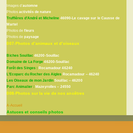
Images d’
automne
Photos
activités de nature
Truffières d’André et Micheline
46090-Le cavage sur le Causse de
Martel
Photos de
fleurs
Photos de
paysage
007-Photos d’animaux et d’oiseaux
Biches Souillac
46200-Souillac
Domaine de La Forge
46200-Souillac
Forêt des Singes :
Rocamadour 46240
L’Ecoparc du Rocher des Aigles
Rocamadour – 46240
Les Oiseaux de mon Jardin
Souillac – 46200
Parc Animalier :
Mazeyrolles – 24550
008-Photos sur la vie de nos ancêtres
A-Accueil
Astuces et conseils photos