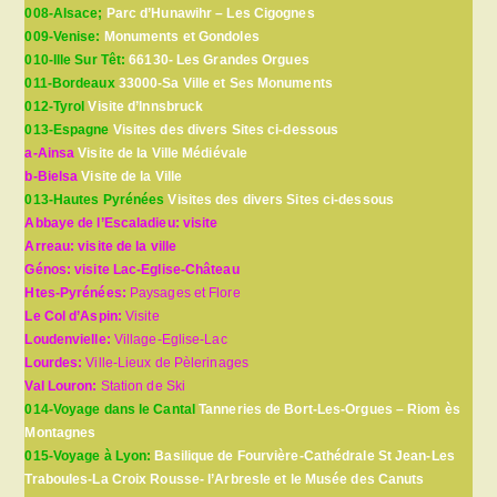
008-Alsace;
Parc d’Hunawihr – Les Cigognes
009-Venise:
Monuments et Gondoles
010-Ille Sur Têt:
66130- Les Grandes Orgues
011-Bordeaux
33000-Sa Ville et Ses Monuments
012-Tyrol
Visite d’Innsbruck
013-Espagne
Visites des divers Sites ci-dessous
a-Ainsa
Visite de la Ville Médiévale
b-Bielsa
Visite de la Ville
013-Hautes Pyrénées
Visites des divers Sites ci-dessous
Abbaye de l’Escaladieu: visite
Arreau: visite de la ville
Génos: visite Lac-Eglise-Château
Htes-Pyrénées:
Paysages et Flore
Le Col d’Aspin:
Visite
Loudenvielle:
Village-Eglise-Lac
Lourdes:
Ville-Lieux de Pèlerinages
Val Louron:
Station de Ski
014-Voyage dans le Cantal
Tanneries de Bort-Les-Orgues – Riom ès
Montagnes
015-Voyage à Lyon:
Basilique de Fourvière-Cathédrale St Jean-Les
Traboules-La Croix Rousse- l’Arbresle et le Musée des Canuts