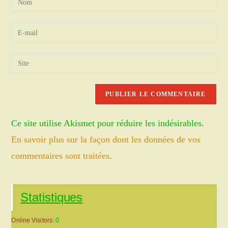
your
name
Enter
or
your
username
email
Saisir
to
address
l’URL
comment
to
de
comment
votre
site
Ce site utilise Akismet pour réduire les indésirables.
(facultatif)
En savoir plus sur la façon dont les données de vos
commentaires sont traitées
.
Statistiques
Online Visitors:
0