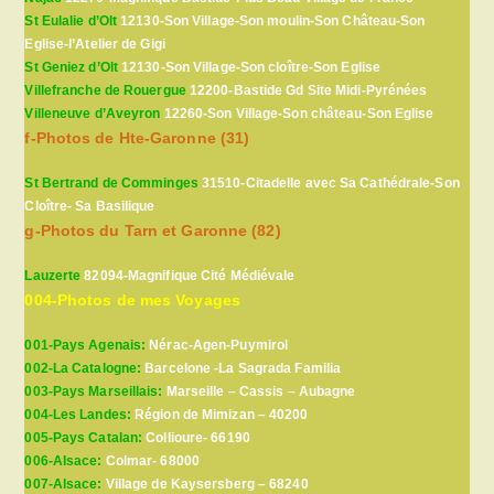
St Eulalie d’Olt
12130-Son Village-Son moulin-Son Château-Son
Eglise-l’Atelier de Gigi
St Geniez d’Olt
12130-Son Village-Son cloître-Son Eglise
Villefranche de Rouergue
12200-Bastide Gd Site Midi-Pyrénées
Villeneuve d’Aveyron
12260-Son Village-Son château-Son Eglise
f-Photos de Hte-Garonne (31)
St Bertrand de Comminges
31510-Citadelle avec Sa Cathédrale-Son
Cloître- Sa Basilique
g-Photos du Tarn et Garonne (82)
Lauzerte
82094-Magnifique Cité Médiévale
004-Photos de mes Voyages
001-Pays Agenais:
Nérac-Agen-Puymirol
002-La Catalogne:
Barcelone -La Sagrada Familia
003-Pays Marseillais:
Marseille – Cassis – Aubagne
004-Les Landes:
Région de Mimizan – 40200
005-Pays Catalan:
Collioure- 66190
006-Alsace:
Colmar- 68000
007-Alsace:
Village de Kaysersberg – 68240