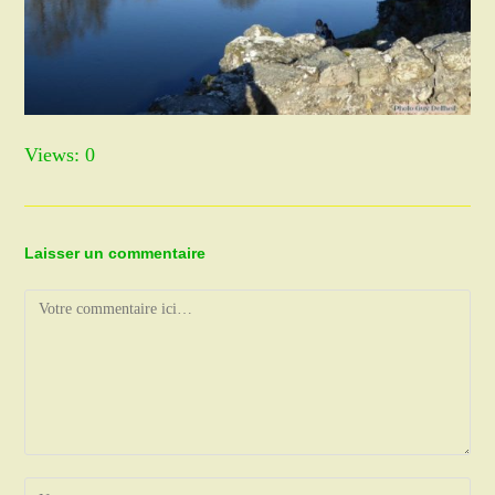
Views: 0
Laisser un commentaire
Comment
Enter