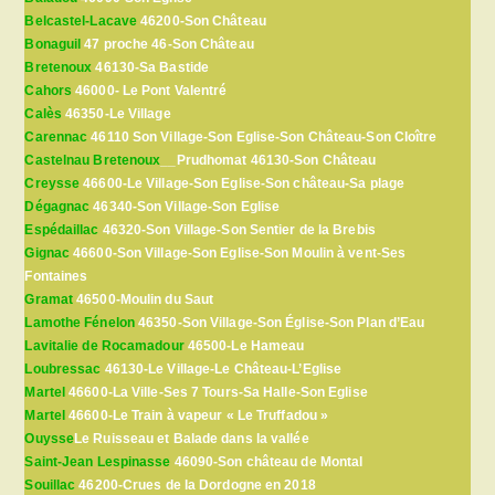
Belcastel-Lacave
46200-Son Château
Bonaguil
47 proche 46-Son Château
Bretenoux
46130-Sa Bastide
Cahors
46000- Le Pont Valentré
Calès
46350-Le Village
Carennac
46110 Son Village-Son Eglise-Son Château-Son Cloître
Castelnau Bretenoux
__Prudhomat 46130-Son Château
Creysse
46600-Le Village-Son Eglise-Son château-Sa plage
Dégagnac
46340-Son Village-Son Eglise
Espédaillac
46320-Son Village-Son Sentier de la Brebis
Gignac
46600-Son Village-Son Eglise-Son Moulin à vent-Ses
Fontaines
Gramat
46500-Moulin du Saut
Lamothe Fénelon
46350-Son Village-Son Église-Son Plan d’Eau
Lavitalie de Rocamadour
46500-Le Hameau
Loubressac
46130-Le Village-Le Château-L’Eglise
Martel
46600-La Ville-Ses 7 Tours-Sa Halle-Son Eglise
Martel
46600-Le Train à vapeur « Le Truffadou »
Ouysse
Le Ruisseau et Balade dans la vallée
Saint-Jean Lespinasse
46090-Son château de Montal
Souillac
46200-Crues de la Dordogne en 2018