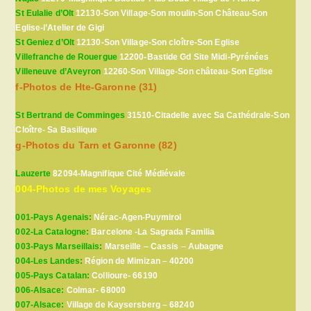
St Eulalie d’Olt
12130-Son Village-Son moulin-Son Château-Son
Eglise-l’Atelier de Gigi
St Geniez d’Olt
12130-Son Village-Son cloître-Son Eglise
Villefranche de Rouergue
12200-Bastide Gd Site Midi-Pyrénées
Villeneuve d’Aveyron
12260-Son Village-Son château-Son Eglise
f-Photos de Hte-Garonne (31)
St Bertrand de Comminges
31510-Citadelle avec Sa Cathédrale-Son
Cloître- Sa Basilique
g-Photos du Tarn et Garonne (82)
Lauzerte
82094-Magnifique Cité Médiévale
004-Photos de mes Voyages
001-Pays Agenais:
Nérac-Agen-Puymirol
002-La Catalogne:
Barcelone -La Sagrada Familia
003-Pays Marseillais:
Marseille – Cassis – Aubagne
004-Les Landes:
Région de Mimizan – 40200
005-Pays Catalan:
Collioure- 66190
006-Alsace:
Colmar- 68000
007-Alsace:
Village de Kaysersberg – 68240