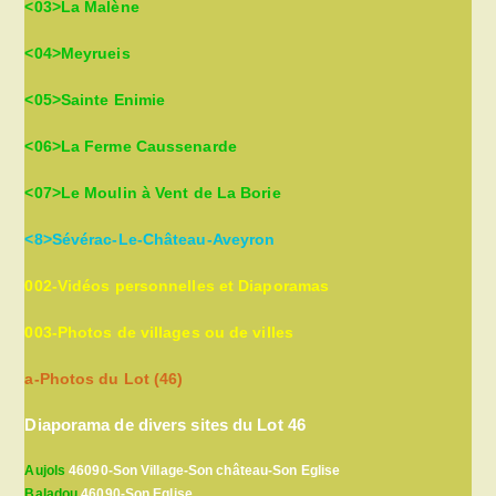
<03>La Malène
<04>Meyrueis
<05>Sainte Enimie
<06>La Ferme Caussenarde
<07>Le Moulin à Vent de La Borie
<8>Sévérac-Le-Château-Aveyron
002-Vidéos personnelles et Diaporamas
003-Photos de villages ou de villes
a-Photos du Lot (46)
Diaporama de divers sites du Lot 46
Aujols
46090-Son Village-Son château-Son Eglise
Baladou
46090-Son Eglise