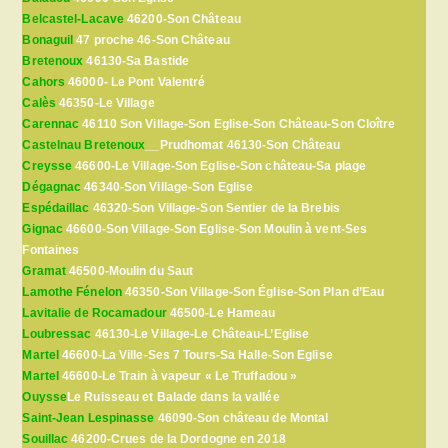
Belcastel-Lacave
46200-Son Château
Bonaguil
47 proche 46-Son Château
Bretenoux
46130-Sa Bastide
Cahors
46000- Le Pont Valentré
Calès
46350-Le Village
Carennac
46110 Son Village-Son Eglise-Son Château-Son Cloître
Castelnau Bretenoux
__Prudhomat 46130-Son Château
Creysse
46600-Le Village-Son Eglise-Son château-Sa plage
Dégagnac
46340-Son Village-Son Eglise
Espédaillac
46320-Son Village-Son Sentier de la Brebis
Gignac
46600-Son Village-Son Eglise-Son Moulin à vent-Ses
Fontaines
Gramat
46500-Moulin du Saut
Lamothe Fénelon
46350-Son Village-Son Église-Son Plan d’Eau
Lavitalie de Rocamadour
46500-Le Hameau
Loubressac
46130-Le Village-Le Château-L’Eglise
Martel
46600-La Ville-Ses 7 Tours-Sa Halle-Son Eglise
Martel
46600-Le Train à vapeur « Le Truffadou »
Ouysse
Le Ruisseau et Balade dans la vallée
Saint-Jean Lespinasse
46090-Son château de Montal
Souillac
46200-Crues de la Dordogne en 2018