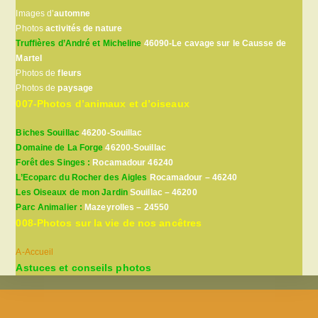
Images d’
automne
Photos
activités de nature
Truffières d’André et Micheline
46090-Le cavage sur le Causse de
Martel
Photos de
fleurs
Photos de
paysage
007-Photos d’animaux et d’oiseaux
Biches Souillac
46200-Souillac
Domaine de La Forge
46200-Souillac
Forêt des Singes :
Rocamadour 46240
L’Ecoparc du Rocher des Aigles
Rocamadour – 46240
Les Oiseaux de mon Jardin
Souillac – 46200
Parc Animalier :
Mazeyrolles – 24550
008-Photos sur la vie de nos ancêtres
A-Accueil
Astuces et conseils photos