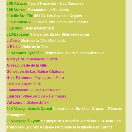
008-Alsace;
Parc d’Hunawihr – Les Cigognes
009-Venise:
Monuments et Gondoles
010-Ille Sur Têt:
66130- Les Grandes Orgues
011-Bordeaux
33000-Sa Ville et Ses Monuments
012-Tyrol
Visite d’Innsbruck
013-Espagne
Visites des divers Sites ci-dessous
a-Ainsa
Visite de la Ville Médiévale
b-Bielsa
Visite de la Ville
013-Hautes Pyrénées
Visites des divers Sites ci-dessous
Abbaye de l’Escaladieu: visite
Arreau: visite de la ville
Génos: visite Lac-Eglise-Château
Htes-Pyrénées:
Paysages et Flore
Le Col d’Aspin:
Visite
Loudenvielle:
Village-Eglise-Lac
Lourdes:
Ville-Lieux de Pèlerinages
Val Louron:
Station de Ski
014-Voyage dans le Cantal
Tanneries de Bort-Les-Orgues – Riom ès
Montagnes
015-Voyage à Lyon:
Basilique de Fourvière-Cathédrale St Jean-Les
Traboules-La Croix Rousse- l’Arbresle et le Musée des Canuts