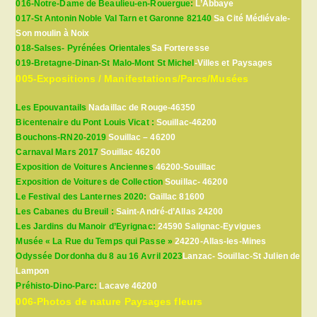
016-Notre-Dame de Beaulieu-en-Rouergue:
L’Abbaye
017-St Antonin Noble Val Tarn et Garonne 82140
Sa Cité Médiévale-
Son moulin à Noix
018-Salses- Pyrénées Orientales
Sa Forteresse
019-Bretagne-Dinan-St Malo-Mont St Michel
-Villes et Paysages
005-Expositions / Manifestations/Parcs/Musées
Les Epouvantails
Nadaillac de Rouge-46350
Bicentenaire du Pont Louis Vicat :
Souillac-46200
Bouchons-RN20-2019
Souillac – 46200
Carnaval Mars 2017
Souillac 46200
Exposition de Voitures Anciennes
46200-Souillac
Exposition de Voitures de Collection
Souillac- 46200
Le Festival des Lanternes 2020:
Gaillac 81600
Les Cabanes du Breuil :
Saint-André-d’Allas 24200
Les Jardins du Manoir d’Eyrignac:
24590 Salignac-Eyvigues
Musée « La Rue du Temps qui Passe »
24220-Allas-les-Mines
Odyssée Dordonha du 8 au 16 Avril 2023
Lanzac- Souillac-St Julien de
Lampon
Préhisto-Dino-Parc:
Lacave 46200
006-Photos de nature Paysages fleurs