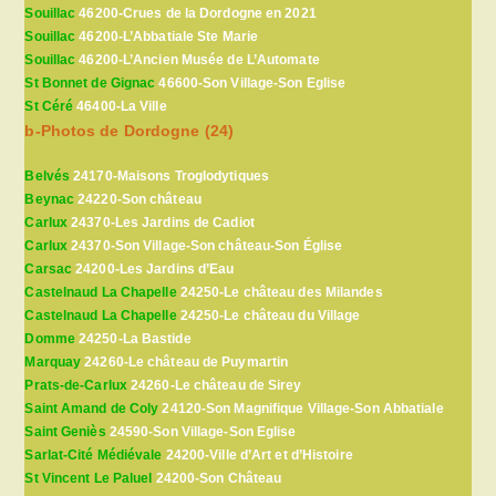
Souillac
46200-Crues de la Dordogne en 2021
Souillac
46200-L’Abbatiale Ste Marie
Souillac
46200-L’Ancien Musée de L’Automate
St Bonnet de Gignac
46600-Son Village-Son Eglise
St Céré
46400-La Ville
b-Photos de Dordogne (24)
Belvés
24170-Maisons Troglodytiques
Beynac
24220-Son château
Carlux
24370-Les Jardins de Cadiot
Carlux
24370-Son Village-Son château-Son Église
Carsac
24200-Les Jardins d’Eau
Castelnaud La Chapelle
24250-Le château des Milandes
Castelnaud La Chapelle
24250-Le château du Village
Domme
24250-La Bastide
Marquay
24260-Le château de Puymartin
Prats-de-Carlux
24260-Le château de Sirey
Saint Amand de Coly
24120-Son Magnifique Village-Son Abbatiale
Saint Geniès
24590-Son Village-Son Eglise
Sarlat-Cité Médiévale
24200-Ville d’Art et d’Histoire
St Vincent Le Paluel
24200-Son Château