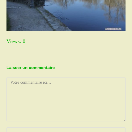
Views: 0
Laisser un commentaire
Comment
Enter