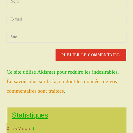
your
name
Enter
or
your
username
email
Saisir
to
address
l’URL
comment
to
de
comment
votre
site
Ce site utilise Akismet pour réduire les indésirables.
(facultatif)
En savoir plus sur la façon dont les données de vos
commentaires sont traitées
.
Statistiques
Online Visitors:
1