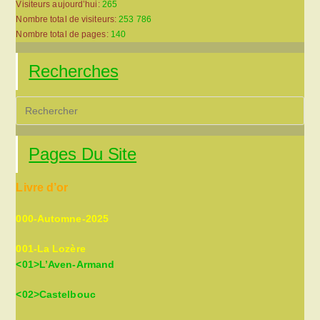
Visiteurs aujourd’hui:
265
Nombre total de visiteurs:
253 786
Nombre total de pages:
140
Recherches
Pre
Es
to
Pages Du Site
clo
the
Livre d’or
sea
pan
000-Automne-2025
001-La Lozère
<01>L’Aven-Armand
<02>Castelbouc