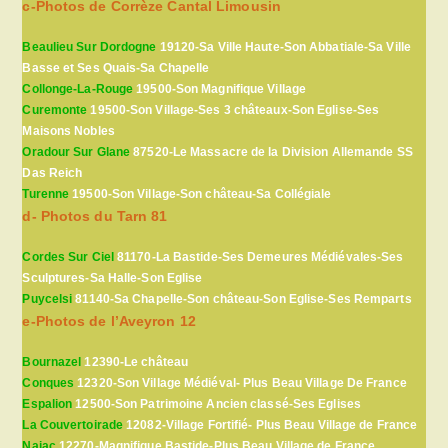
c-Photos de Corrèze Cantal Limousin
Beaulieu Sur Dordogne
19120-Sa Ville Haute-Son Abbatiale-Sa Ville
Basse et Ses Quais-Sa Chapelle
Collonge-La-Rouge
19500-Son Magnifique Village
Curemonte
19500-Son Village-Ses 3 châteaux-Son Eglise-Ses
Maisons Nobles
Oradour Sur Glane
87520-Le Massacre de la Division Allemande SS
Das Reich
Turenne
19500-Son Village-Son château-Sa Collégiale
d- Photos du Tarn 81
Cordes Sur Ciel
81170-La Bastide-Ses Demeures Médiévales-Ses
Sculptures-Sa Halle-Son Eglise
Puycelsi
81140-Sa Chapelle-Son château-Son Eglise-Ses Remparts
e-Photos de l’Aveyron 12
Bournazel
12390-Le château
Conques
12320-Son Village Médiéval- Plus Beau Village De France
Espalion
12500-Son Patrimoine Ancien classé-Ses Eglises
La Couvertoirade
12082-Village Fortifié- Plus Beau Village de France
Najac
12270-Magnifique Bastide-Plus Beau Village de France