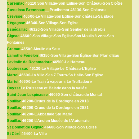
Carennac
46110 Son Village-Son Eglise-Son Château-Son Cloître
Castelnau Bretenoux
__Prudhomat 46130-Son Château
Creysse
46600-Le Village-Son Eglise-Son château-Sa plage
Dégagnac
46340-Son Village-Son Eglise
Espédaillac
46320-Son Village-Son Sentier de la Brebis
Gignac
46600-Son Village-Son Eglise-Son Moulin à vent-Ses
Fontaines
Gramat
46500-Moulin du Saut
Lamothe Fénelon
46350-Son Village-Son Église-Son Plan d’Eau
Lavitalie de Rocamadour
46500-Le Hameau
Loubressac
46130-Le Village-Le Château-L’Eglise
Martel
46600-La Ville-Ses 7 Tours-Sa Halle-Son Eglise
Martel
46600-Le Train à vapeur « Le Truffadou »
Ouysse
Le Ruisseau et Balade dans la vallée
Saint-Jean Lespinasse
46090-Son château de Montal
Souillac
46200-Crues de la Dordogne en 2018
Souillac
46200-Crues de la Dordogne en 2021
Souillac
46200-L’Abbatiale Ste Marie
Souillac
46200-L’Ancien Musée de L’Automate
St Bonnet de Gignac
46600-Son Village-Son Eglise
St Céré
46400-La Ville