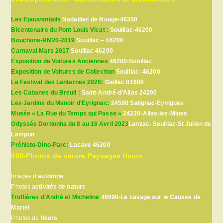
Les Epouvantails
Nadaillac de Rouge-46350
Bicentenaire du Pont Louis Vicat :
Souillac-46200
Bouchons-RN20-2019
Souillac – 46200
Carnaval Mars 2017
Souillac 46200
Exposition de Voitures Anciennes
46200-Souillac
Exposition de Voitures de Collection
Souillac- 46200
Le Festival des Lanternes 2020:
Gaillac 81600
Les Cabanes du Breuil :
Saint-André-d’Allas 24200
Les Jardins du Manoir d’Eyrignac:
24590 Salignac-Eyvigues
Musée « La Rue du Temps qui Passe »
24220-Allas-les-Mines
Odyssée Dordonha du 8 au 16 Avril 2023
Lanzac- Souillac-St Julien de
Lampon
Préhisto-Dino-Parc:
Lacave 46200
006-Photos de nature Paysages fleurs
Images d’
automne
Photos
activités de nature
Truffières d’André et Micheline
46090-Le cavage sur le Causse de
Martel
Photos de
fleurs