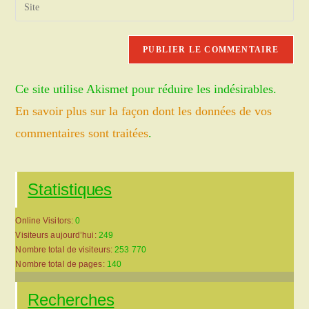
Saisir
to
address
l’URL
comment
to
de
comment
votre
site
Ce site utilise Akismet pour réduire les indésirables.
(facultatif)
En savoir plus sur la façon dont les données de vos
commentaires sont traitées
.
Statistiques
Online Visitors:
0
Visiteurs aujourd’hui:
249
Nombre total de visiteurs:
253 770
Nombre total de pages:
140
Recherches