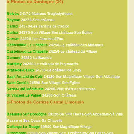
b-Photos de Dordogne (24)
Belvés
24170-Maisons Troglodytiques
Beynac
24220-Son château
Carlux
24370-Les Jardins de Cadiot
Carlux
24370-Son Village-Son château-Son Église
Carsac
24200-Les Jardins d’Eau
Castelnaud La Chapelle
24250-Le château des Milandes
Castelnaud La Chapelle
24250-Le château du Village
Domme
24250-La Bastide
Marquay
24260-Le château de Puymartin
Prats-de-Carlux
24260-Le château de Sirey
Saint Amand de Coly
24120-Son Magnifique Village-Son Abbatiale
Saint Geniès
24590-Son Village-Son Eglise
Sarlat-Cité Médiévale
24200-Ville d’Art et d’Histoire
St Vincent Le Paluel
24200-Son Château
c-Photos de Corrèze Cantal Limousin
Beaulieu Sur Dordogne
19120-Sa Ville Haute-Son Abbatiale-Sa Ville
Basse et Ses Quais-Sa Chapelle
Collonge-La-Rouge
19500-Son Magnifique Village
Curemonte
19500-Son Village-Ses 3 châteaux-Son Eglise-Ses