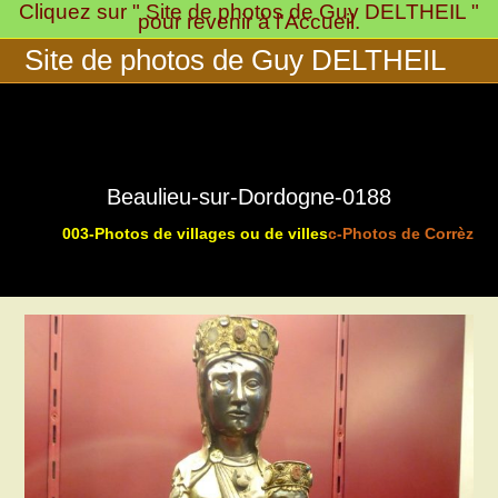
Cliquez sur " Site de photos de Guy DELTHEIL "
Skip
pour revenir à l'Accueil.
to
Site de photos de Guy DELTHEIL
content
Beaulieu-sur-Dordogne-0188
003-Photos de villages ou de villes
c-Photos de Corrèze 
>
>
>