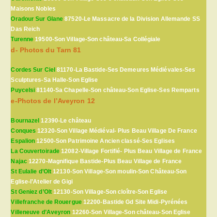
Maisons Nobles
Oradour Sur Glane
87520-Le Massacre de la Division Allemande SS
Das Reich
Turenne
19500-Son Village-Son château-Sa Collégiale
d- Photos du Tarn 81
Cordes Sur Ciel
81170-La Bastide-Ses Demeures Médiévales-Ses
Sculptures-Sa Halle-Son Eglise
Puycelsi
81140-Sa Chapelle-Son château-Son Eglise-Ses Remparts
e-Photos de l’Aveyron 12
Bournazel
12390-Le château
Conques
12320-Son Village Médiéval- Plus Beau Village De France
Espalion
12500-Son Patrimoine Ancien classé-Ses Eglises
La Couvertoirade
12082-Village Fortifié- Plus Beau Village de France
Najac
12270-Magnifique Bastide-Plus Beau Village de France
St Eulalie d’Olt
12130-Son Village-Son moulin-Son Château-Son
Eglise-l’Atelier de Gigi
St Geniez d’Olt
12130-Son Village-Son cloître-Son Eglise
Villefranche de Rouergue
12200-Bastide Gd Site Midi-Pyrénées
Villeneuve d’Aveyron
12260-Son Village-Son château-Son Eglise