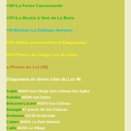
<06>La Ferme Caussenarde
<07>Le Moulin à Vent de La Borie
<8>Sévérac-Le-Château-Aveyron
002-Vidéos personnelles et Diaporamas
003-Photos de villages ou de villes
a-Photos du Lot (46)
Diaporama de divers sites du Lot 46
Aujols
46090-Son Village-Son château-Son Eglise
Baladou
46090-Son Eglise
Belcastel-Lacave
46200-Son Château
Bonaguil
47 proche 46-Son Château
Bretenoux
46130-Sa Bastide
Cahors
46000- Le Pont Valentré
Calès
46350-Le Village