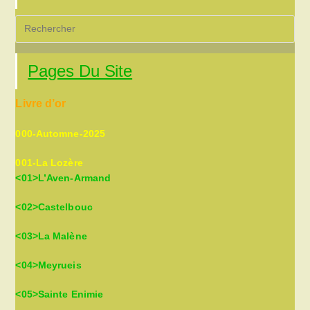
Pre
Es
to
Pages Du Site
clo
the
Livre d’or
sea
pan
000-Automne-2025
001-La Lozère
<01>L’Aven-Armand
<02>Castelbouc
<03>La Malène
<04>Meyrueis
<05>Sainte Enimie