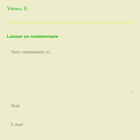
Views: 0
Laisser un commentaire
Comment
Enter
your
name
Enter
or
your
username
email