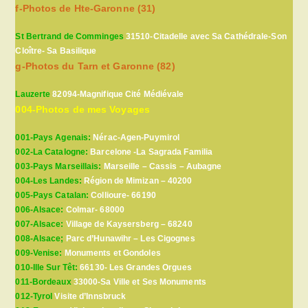
f-Photos de Hte-Garonne (31)
St Bertrand de Comminges
31510-Citadelle avec Sa Cathédrale-Son
Cloître- Sa Basilique
g-Photos du Tarn et Garonne (82)
Lauzerte
82094-Magnifique Cité Médiévale
004-Photos de mes Voyages
001-Pays Agenais:
Nérac-Agen-Puymirol
002-La Catalogne:
Barcelone -La Sagrada Familia
003-Pays Marseillais:
Marseille – Cassis – Aubagne
004-Les Landes:
Région de Mimizan – 40200
005-Pays Catalan:
Collioure- 66190
006-Alsace:
Colmar- 68000
007-Alsace:
Village de Kaysersberg – 68240
008-Alsace;
Parc d’Hunawihr – Les Cigognes
009-Venise:
Monuments et Gondoles
010-Ille Sur Têt:
66130- Les Grandes Orgues
011-Bordeaux
33000-Sa Ville et Ses Monuments
012-Tyrol
Visite d’Innsbruck