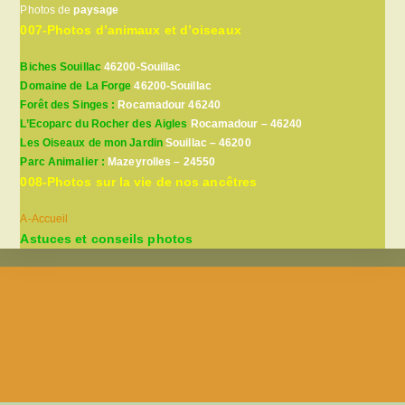
Photos de
paysage
007-Photos d’animaux et d’oiseaux
Biches Souillac
46200-Souillac
Domaine de La Forge
46200-Souillac
Forêt des Singes :
Rocamadour 46240
L’Ecoparc du Rocher des Aigles
Rocamadour – 46240
Les Oiseaux de mon Jardin
Souillac – 46200
Parc Animalier :
Mazeyrolles – 24550
008-Photos sur la vie de nos ancêtres
A-Accueil
Astuces et conseils photos