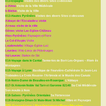
013-Espagne
Visites des divers Sites ci-dessous
a-Ainsa
Visite de la Ville Médiévale
b-Bielsa
Visite de la Ville
013-Hautes Pyrénées
Visites des divers Sites ci-dessous
Abbaye de l’Escaladieu: visite
Arreau: visite de la ville
Génos: visite Lac-Eglise-Château
Htes-Pyrénées:
Paysages et Flore
Le Col d’Aspin:
Visite
Loudenvielle:
Village-Eglise-Lac
Lourdes:
Ville-Lieux de Pèlerinages
Val Louron:
Station de Ski
014-Voyage dans le Cantal
Tanneries de Bort-Les-Orgues – Riom ès
Montagnes
015-Voyage à Lyon:
Basilique de Fourvière-Cathédrale St Jean-Les
Traboules-La Croix Rousse- l’Arbresle et le Musée des Canuts
016-Notre-Dame de Beaulieu-en-Rouergue:
L’Abbaye
017-St Antonin Noble Val Tarn et Garonne 82140
Sa Cité Médiévale-
Son moulin à Noix
018-Salses- Pyrénées Orientales
Sa Forteresse
019-Bretagne-Dinan-St Malo-Mont St Michel
-Villes et Paysages
005-Expositions / Manifestations/Parcs/Musées