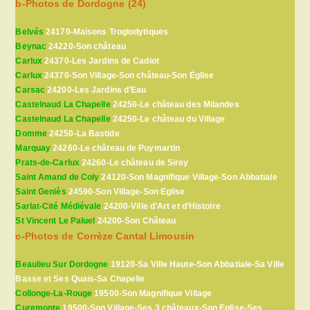
b-Photos de Dordogne (24)
Belvés
24170-Maisons Troglodytiques
Beynac
24220-Son château
Carlux
24370-Les Jardins de Cadiot
Carlux
24370-Son Village-Son château-Son Église
Carsac
24200-Les Jardins d’Eau
Castelnaud La Chapelle
24250-Le château des Milandes
Castelnaud La Chapelle
24250-Le château du Village
Domme
24250-La Bastide
Marquay
24260-Le château de Puymartin
Prats-de-Carlux
24260-Le château de Sirey
Saint Amand de Coly
24120-Son Magnifique Village-Son Abbatiale
Saint Geniès
24590-Son Village-Son Eglise
Sarlat-Cité Médiévale
24200-Ville d’Art et d’Histoire
St Vincent Le Paluel
24200-Son Château
c-Photos de Corrèze Cantal Limousin
Beaulieu Sur Dordogne
19120-Sa Ville Haute-Son Abbatiale-Sa Ville
Basse et Ses Quais-Sa Chapelle
Collonge-La-Rouge
19500-Son Magnifique Village
Curemonte
19500-Son Village-Ses 3 châteaux-Son Eglise-Ses