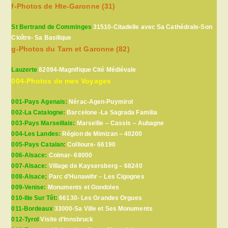
f-Photos de Hte-Garonne (31)
St Bertrand de Comminges
31510-Citadelle avec Sa Cathédrale-Son
Cloître- Sa Basilique
g-Photos du Tarn et Garonne (82)
Lauzerte
82094-Magnifique Cité Médiévale
004-Photos de mes Voyages
001-Pays Agenais:
Nérac-Agen-Puymirol
002-La Catalogne:
Barcelone -La Sagrada Familia
003-Pays Marseillais:
Marseille – Cassis – Aubagne
004-Les Landes:
Région de Mimizan – 40200
005-Pays Catalan:
Collioure- 66190
006-Alsace:
Colmar- 68000
007-Alsace:
Village de Kaysersberg – 68240
008-Alsace;
Parc d’Hunawihr – Les Cigognes
009-Venise:
Monuments et Gondoles
010-Ille Sur Têt:
66130- Les Grandes Orgues
011-Bordeaux
33000-Sa Ville et Ses Monuments
012-Tyrol
Visite d’Innsbruck