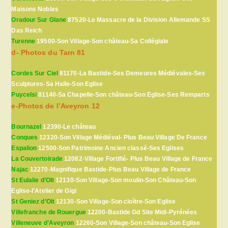
Maisons Nobles
Oradour Sur Glane
87520-Le Massacre de la Division Allemande SS
Das Reich
Turenne
19500-Son Village-Son château-Sa Collégiale
d- Photos du Tarn 81
Cordes Sur Ciel
81170-La Bastide-Ses Demeures Médiévales-Ses
Sculptures-Sa Halle-Son Eglise
Puycelsi
81140-Sa Chapelle-Son château-Son Eglise-Ses Remparts
e-Photos de l’Aveyron 12
Bournazel
12390-Le château
Conques
12320-Son Village Médiéval- Plus Beau Village De France
Espalion
12500-Son Patrimoine Ancien classé-Ses Eglises
La Couvertoirade
12082-Village Fortifié- Plus Beau Village de France
Najac
12270-Magnifique Bastide-Plus Beau Village de France
St Eulalie d’Olt
12130-Son Village-Son moulin-Son Château-Son
Eglise-l’Atelier de Gigi
St Geniez d’Olt
12130-Son Village-Son cloître-Son Eglise
Villefranche de Rouergue
12200-Bastide Gd Site Midi-Pyrénées
Villeneuve d’Aveyron
12260-Son Village-Son château-Son Eglise