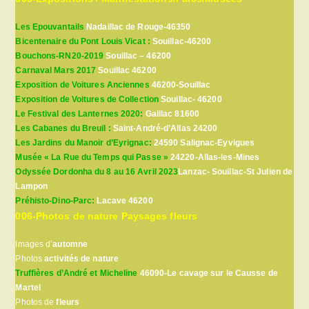
Les Epouvantails
Nadaillac de Rouge-46350
Bicentenaire du Pont Louis Vicat :
Souillac-46200
Bouchons-RN20-2019
Souillac – 46200
Carnaval Mars 2017
Souillac 46200
Exposition de Voitures Anciennes
46200-Souillac
Exposition de Voitures de Collection
Souillac- 46200
Le Festival des Lanternes 2020:
Gaillac 81600
Les Cabanes du Breuil :
Saint-André-d’Allas 24200
Les Jardins du Manoir d’Eyrignac:
24590 Salignac-Eyvigues
Musée « La Rue du Temps qui Passe »
24220-Allas-les-Mines
Odyssée Dordonha du 8 au 16 Avril 2023
Lanzac- Souillac-St Julien de
Lampon
Préhisto-Dino-Parc:
Lacave 46200
006-Photos de nature Paysages fleurs
Images d’
automne
Photos
activités de nature
Truffières d’André et Micheline
46090-Le cavage sur le Causse de
Martel
Photos de
fleurs