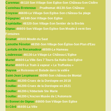
Carennac
46110 Son Village-Son Eglise-Son Château-Son Cloître
Castelnau Bretenoux
__Prudhomat 46130-Son Château
Creysse
46600-Le Village-Son Eglise-Son château-Sa plage
Dégagnac
46340-Son Village-Son Eglise
Espédaillac
46320-Son Village-Son Sentier de la Brebis
Gignac
46600-Son Village-Son Eglise-Son Moulin à vent-Ses
Fontaines
Gramat
46500-Moulin du Saut
Lamothe Fénelon
46350-Son Village-Son Église-Son Plan d’Eau
Lavitalie de Rocamadour
46500-Le Hameau
Loubressac
46130-Le Village-Le Château-L’Eglise
Martel
46600-La Ville-Ses 7 Tours-Sa Halle-Son Eglise
Martel
46600-Le Train à vapeur « Le Truffadou »
Ouysse
Le Ruisseau et Balade dans la vallée
Saint-Jean Lespinasse
46090-Son château de Montal
Souillac
46200-Crues de la Dordogne en 2018
Souillac
46200-Crues de la Dordogne en 2021
Souillac
46200-L’Abbatiale Ste Marie
Souillac
46200-L’Ancien Musée de L’Automate
St Bonnet de Gignac
46600-Son Village-Son Eglise
St Céré
46400-La Ville