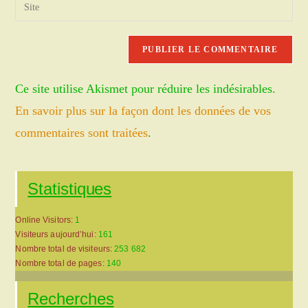
Saisir
to
address
l’URL
comment
to
de
comment
votre
site
Ce site utilise Akismet pour réduire les indésirables.
(facultatif)
En savoir plus sur la façon dont les données de vos
commentaires sont traitées
.
Statistiques
Online Visitors:
1
Visiteurs aujourd’hui:
161
Nombre total de visiteurs:
253 682
Nombre total de pages:
140
Recherches