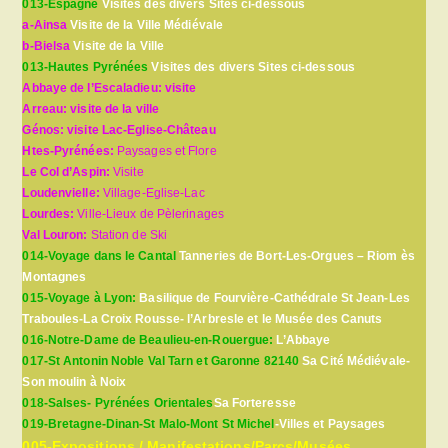
013-Espagne
Visites des divers Sites ci-dessous
a-Ainsa
Visite de la Ville Médiévale
b-Bielsa
Visite de la Ville
013-Hautes Pyrénées
Visites des divers Sites ci-dessous
Abbaye de l’Escaladieu: visite
Arreau: visite de la ville
Génos: visite Lac-Eglise-Château
Htes-Pyrénées:
Paysages et Flore
Le Col d’Aspin:
Visite
Loudenvielle:
Village-Eglise-Lac
Lourdes:
Ville-Lieux de Pèlerinages
Val Louron:
Station de Ski
014-Voyage dans le Cantal
Tanneries de Bort-Les-Orgues – Riom ès
Montagnes
015-Voyage à Lyon:
Basilique de Fourvière-Cathédrale St Jean-Les
Traboules-La Croix Rousse- l’Arbresle et le Musée des Canuts
016-Notre-Dame de Beaulieu-en-Rouergue:
L’Abbaye
017-St Antonin Noble Val Tarn et Garonne 82140
Sa Cité Médiévale-
Son moulin à Noix
018-Salses- Pyrénées Orientales
Sa Forteresse
019-Bretagne-Dinan-St Malo-Mont St Michel
-Villes et Paysages
005-Expositions / Manifestations/Parcs/Musées