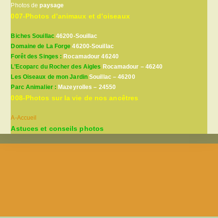
Photos de
paysage
007-Photos d’animaux et d’oiseaux
Biches Souillac
46200-Souillac
Domaine de La Forge
46200-Souillac
Forêt des Singes :
Rocamadour 46240
L’Ecoparc du Rocher des Aigles
Rocamadour – 46240
Les Oiseaux de mon Jardin
Souillac – 46200
Parc Animalier :
Mazeyrolles – 24550
008-Photos sur la vie de nos ancêtres
A-Accueil
Astuces et conseils photos