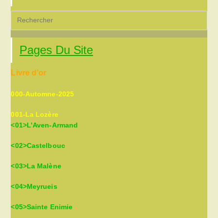
Pre
Es
to
Pages Du Site
clo
the
Livre d’or
sea
pan
000-Automne-2025
001-La Lozère
<01>L’Aven-Armand
<02>Castelbouc
<03>La Malène
<04>Meyrueis
<05>Sainte Enimie