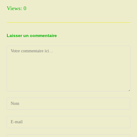
Views: 0
Laisser un commentaire
Comment
Enter
your
name
Enter
or
your
username
email