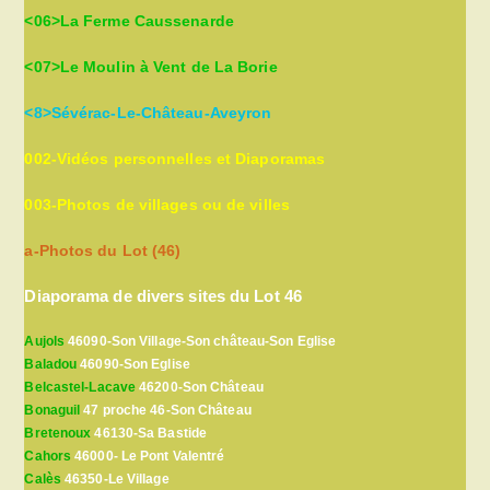
<06>La Ferme Caussenarde
<07>Le Moulin à Vent de La Borie
<8>Sévérac-Le-Château-Aveyron
002-Vidéos personnelles et Diaporamas
003-Photos de villages ou de villes
a-Photos du Lot (46)
Diaporama de divers sites du Lot 46
Aujols
46090-Son Village-Son château-Son Eglise
Baladou
46090-Son Eglise
Belcastel-Lacave
46200-Son Château
Bonaguil
47 proche 46-Son Château
Bretenoux
46130-Sa Bastide
Cahors
46000- Le Pont Valentré
Calès
46350-Le Village