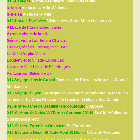
013-Espagne
Visites des divers Sites ci-dessous
a-Ainsa
Visite de la Ville Médiévale
b-Bielsa
Visite de la Ville
013-Hautes Pyrénées
Visites des divers Sites ci-dessous
Abbaye de l’Escaladieu: visite
Arreau: visite de la ville
Génos: visite Lac-Eglise-Château
Htes-Pyrénées:
Paysages et Flore
Le Col d’Aspin:
Visite
Loudenvielle:
Village-Eglise-Lac
Lourdes:
Ville-Lieux de Pèlerinages
Val Louron:
Station de Ski
014-Voyage dans le Cantal
Tanneries de Bort-Les-Orgues – Riom ès
Montagnes
015-Voyage à Lyon:
Basilique de Fourvière-Cathédrale St Jean-Les
Traboules-La Croix Rousse- l’Arbresle et le Musée des Canuts
016-Notre-Dame de Beaulieu-en-Rouergue:
L’Abbaye
017-St Antonin Noble Val Tarn et Garonne 82140
Sa Cité Médiévale-
Son moulin à Noix
018-Salses- Pyrénées Orientales
Sa Forteresse
019-Bretagne-Dinan-St Malo-Mont St Michel
-Villes et Paysages
005-Expositions / Manifestations/Parcs/Musées