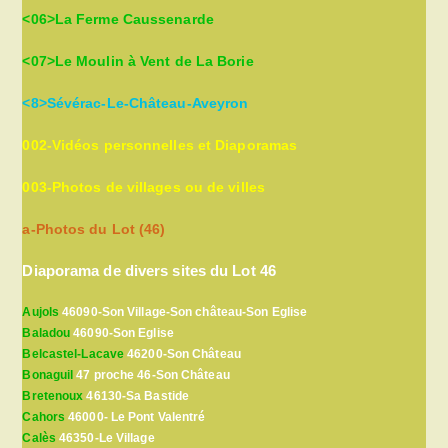
<06>La Ferme Caussenarde
<07>Le Moulin à Vent de La Borie
<8>Sévérac-Le-Château-Aveyron
002-Vidéos personnelles et Diaporamas
003-Photos de villages ou de villes
a-Photos du Lot (46)
Diaporama de divers sites du Lot 46
Aujols
46090-Son Village-Son château-Son Eglise
Baladou
46090-Son Eglise
Belcastel-Lacave
46200-Son Château
Bonaguil
47 proche 46-Son Château
Bretenoux
46130-Sa Bastide
Cahors
46000- Le Pont Valentré
Calès
46350-Le Village