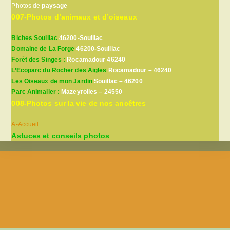
Photos de
paysage
007-Photos d’animaux et d’oiseaux
Biches Souillac
46200-Souillac
Domaine de La Forge
46200-Souillac
Forêt des Singes :
Rocamadour 46240
L’Ecoparc du Rocher des Aigles
Rocamadour – 46240
Les Oiseaux de mon Jardin
Souillac – 46200
Parc Animalier :
Mazeyrolles – 24550
008-Photos sur la vie de nos ancêtres
A-Accueil
Astuces et conseils photos