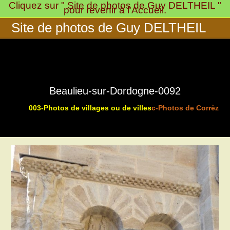
Cliquez sur " Site de photos de Guy DELTHEIL "
Skip
pour revenir à l'Accueil.
to
Site de photos de Guy DELTHEIL
content
Beaulieu-sur-Dordogne-0092
003-Photos de villages ou de villes
c-Photos de Corrèze 
>
>
>