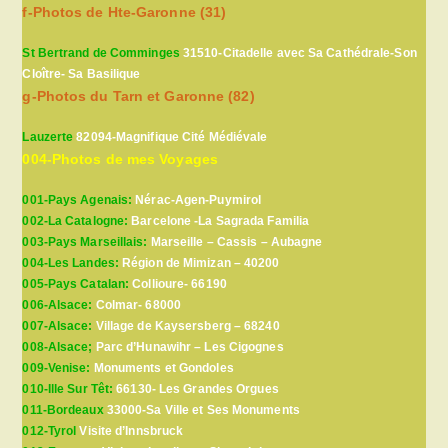
f-Photos de Hte-Garonne (31)
St Bertrand de Comminges
31510-Citadelle avec Sa Cathédrale-Son
Cloître- Sa Basilique
g-Photos du Tarn et Garonne (82)
Lauzerte
82094-Magnifique Cité Médiévale
004-Photos de mes Voyages
001-Pays Agenais:
Nérac-Agen-Puymirol
002-La Catalogne:
Barcelone -La Sagrada Familia
003-Pays Marseillais:
Marseille – Cassis – Aubagne
004-Les Landes:
Région de Mimizan – 40200
005-Pays Catalan:
Collioure- 66190
006-Alsace:
Colmar- 68000
007-Alsace:
Village de Kaysersberg – 68240
008-Alsace;
Parc d’Hunawihr – Les Cigognes
009-Venise:
Monuments et Gondoles
010-Ille Sur Têt:
66130- Les Grandes Orgues
011-Bordeaux
33000-Sa Ville et Ses Monuments
012-Tyrol
Visite d’Innsbruck