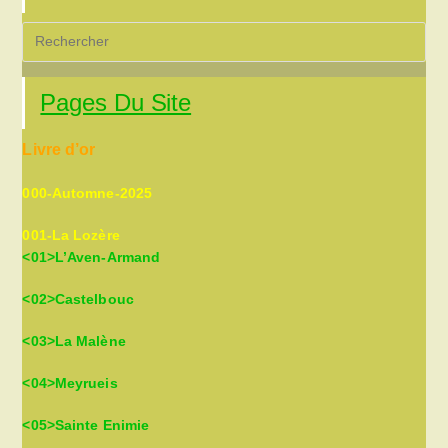
Pre
Es
to
Pages Du Site
clo
the
Livre d’or
sea
pan
000-Automne-2025
001-La Lozère
<01>L’Aven-Armand
<02>Castelbouc
<03>La Malène
<04>Meyrueis
<05>Sainte Enimie