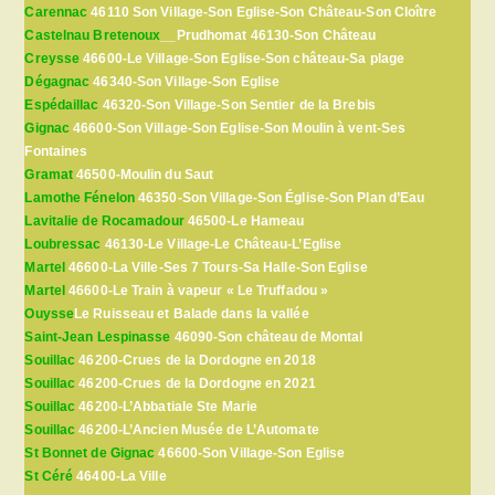
Carennac
46110 Son Village-Son Eglise-Son Château-Son Cloître
Castelnau Bretenoux
__Prudhomat 46130-Son Château
Creysse
46600-Le Village-Son Eglise-Son château-Sa plage
Dégagnac
46340-Son Village-Son Eglise
Espédaillac
46320-Son Village-Son Sentier de la Brebis
Gignac
46600-Son Village-Son Eglise-Son Moulin à vent-Ses
Fontaines
Gramat
46500-Moulin du Saut
Lamothe Fénelon
46350-Son Village-Son Église-Son Plan d’Eau
Lavitalie de Rocamadour
46500-Le Hameau
Loubressac
46130-Le Village-Le Château-L’Eglise
Martel
46600-La Ville-Ses 7 Tours-Sa Halle-Son Eglise
Martel
46600-Le Train à vapeur « Le Truffadou »
Ouysse
Le Ruisseau et Balade dans la vallée
Saint-Jean Lespinasse
46090-Son château de Montal
Souillac
46200-Crues de la Dordogne en 2018
Souillac
46200-Crues de la Dordogne en 2021
Souillac
46200-L’Abbatiale Ste Marie
Souillac
46200-L’Ancien Musée de L’Automate
St Bonnet de Gignac
46600-Son Village-Son Eglise
St Céré
46400-La Ville