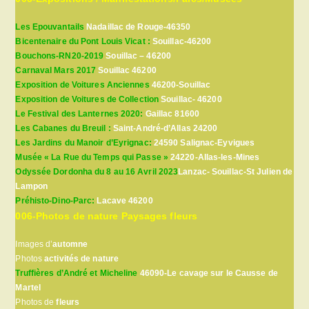
Les Epouvantails
Nadaillac de Rouge-46350
Bicentenaire du Pont Louis Vicat :
Souillac-46200
Bouchons-RN20-2019
Souillac – 46200
Carnaval Mars 2017
Souillac 46200
Exposition de Voitures Anciennes
46200-Souillac
Exposition de Voitures de Collection
Souillac- 46200
Le Festival des Lanternes 2020:
Gaillac 81600
Les Cabanes du Breuil :
Saint-André-d’Allas 24200
Les Jardins du Manoir d’Eyrignac:
24590 Salignac-Eyvigues
Musée « La Rue du Temps qui Passe »
24220-Allas-les-Mines
Odyssée Dordonha du 8 au 16 Avril 2023
Lanzac- Souillac-St Julien de
Lampon
Préhisto-Dino-Parc:
Lacave 46200
006-Photos de nature Paysages fleurs
Images d’
automne
Photos
activités de nature
Truffières d’André et Micheline
46090-Le cavage sur le Causse de
Martel
Photos de
fleurs