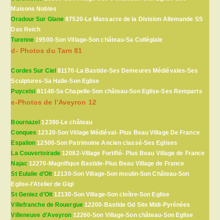
Maisons Nobles
Oradour Sur Glane
87520-Le Massacre de la Division Allemande SS
Das Reich
Turenne
19500-Son Village-Son château-Sa Collégiale
d- Photos du Tarn 81
Cordes Sur Ciel
81170-La Bastide-Ses Demeures Médiévales-Ses
Sculptures-Sa Halle-Son Eglise
Puycelsi
81140-Sa Chapelle-Son château-Son Eglise-Ses Remparts
e-Photos de l’Aveyron 12
Bournazel
12390-Le château
Conques
12320-Son Village Médiéval- Plus Beau Village De France
Espalion
12500-Son Patrimoine Ancien classé-Ses Eglises
La Couvertoirade
12082-Village Fortifié- Plus Beau Village de France
Najac
12270-Magnifique Bastide-Plus Beau Village de France
St Eulalie d’Olt
12130-Son Village-Son moulin-Son Château-Son
Eglise-l’Atelier de Gigi
St Geniez d’Olt
12130-Son Village-Son cloître-Son Eglise
Villefranche de Rouergue
12200-Bastide Gd Site Midi-Pyrénées
Villeneuve d’Aveyron
12260-Son Village-Son château-Son Eglise