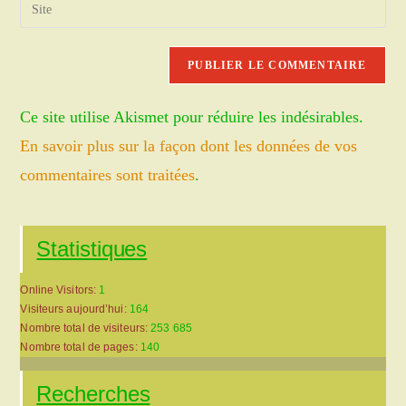
Saisir
to
address
l’URL
comment
to
de
comment
votre
site
Ce site utilise Akismet pour réduire les indésirables.
(facultatif)
En savoir plus sur la façon dont les données de vos
commentaires sont traitées
.
Statistiques
Online Visitors:
1
Visiteurs aujourd’hui:
164
Nombre total de visiteurs:
253 685
Nombre total de pages:
140
Recherches