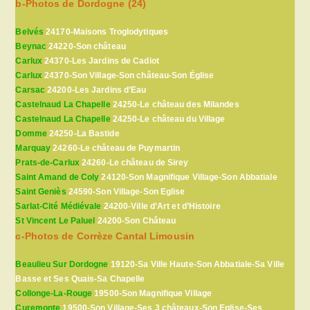
b-Photos de Dordogne (24)
Belvés
24170-Maisons Troglodytiques
Beynac
24220-Son château
Carlux
24370-Les Jardins de Cadiot
Carlux
24370-Son Village-Son château-Son Église
Carsac
24200-Les Jardins d’Eau
Castelnaud La Chapelle
24250-Le château des Milandes
Castelnaud La Chapelle
24250-Le château du Village
Domme
24250-La Bastide
Marquay
24260-Le château de Puymartin
Prats-de-Carlux
24260-Le château de Sirey
Saint Amand de Coly
24120-Son Magnifique Village-Son Abbatiale
Saint Geniès
24590-Son Village-Son Eglise
Sarlat-Cité Médiévale
24200-Ville d’Art et d’Histoire
St Vincent Le Paluel
24200-Son Château
c-Photos de Corrèze Cantal Limousin
Beaulieu Sur Dordogne
19120-Sa Ville Haute-Son Abbatiale-Sa Ville
Basse et Ses Quais-Sa Chapelle
Collonge-La-Rouge
19500-Son Magnifique Village
Curemonte
19500-Son Village-Ses 3 châteaux-Son Eglise-Ses