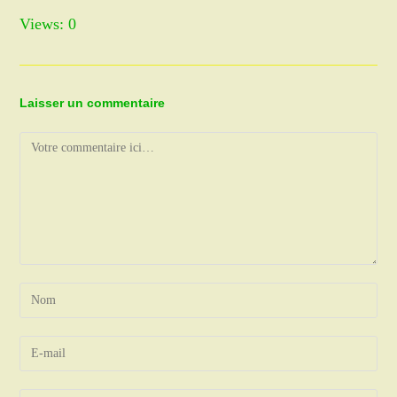
Views: 0
Laisser un commentaire
Comment
Enter
your
name
Enter
or
your
username
email