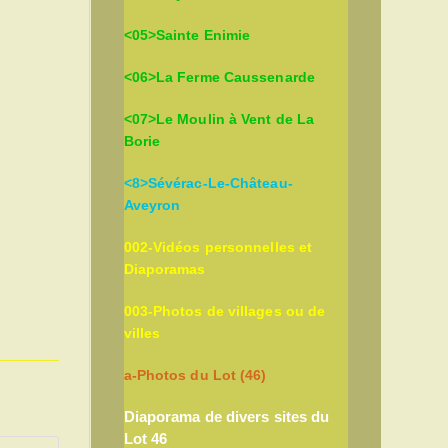
<05>Sainte Enimie
<06>La Ferme Caussenarde
<07>Le Moulin à Vent de La
Borie
<8>Sévérac-Le-Château-
Aveyron
002-Vidéos personnelles et
Diaporamas
003-Photos de villages ou de
villes
a-Photos du Lot (46)
Diaporama de divers sites du
Lot 46