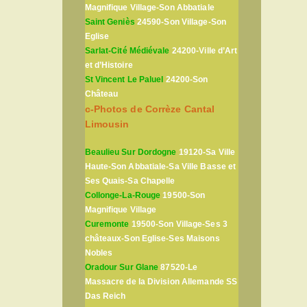
Magnifique Village-Son Abbatiale
Saint Geniès
24590-Son Village-Son
Eglise
Sarlat-Cité Médiévale
24200-Ville d’Art
et d’Histoire
St Vincent Le Paluel
24200-Son
Château
c-Photos de Corrèze Cantal
Limousin
Beaulieu Sur Dordogne
19120-Sa Ville
Haute-Son Abbatiale-Sa Ville Basse et
Ses Quais-Sa Chapelle
Collonge-La-Rouge
19500-Son
Magnifique Village
Curemonte
19500-Son Village-Ses 3
châteaux-Son Eglise-Ses Maisons
Nobles
Oradour Sur Glane
87520-Le
Massacre de la Division Allemande SS
Das Reich