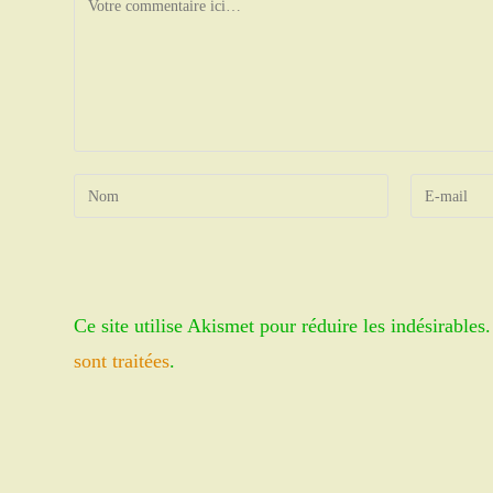
Enter
Enter
your
your
name
email
or
address
username
to
Ce site utilise Akismet pour réduire les indésirables
to
comment
comment
sont traitées
.