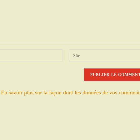
Saisir
l’URL
de
votre
site
.
En savoir plus sur la façon dont les données de vos comment
(facultatif)