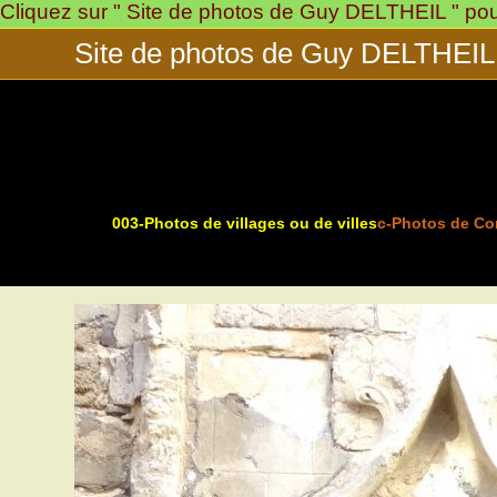
Cliquez sur " Site de photos de Guy DELTHEIL " pour 
Skip
to
Site de photos de Guy DELTHEIL
content
003-Photos de villages ou de villes
c-Photos de Co
>
>