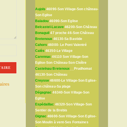
Aujols
46090-Son Village-Son château-
Son Eglise
Baladou
46090-Son Eglise
Belcastel-Lacave
46200-Son Château
Bonaguil
47 proche 46-Son Château
Bretenoux
46130-Sa Bastide
Cahors
46000- Le Pont Valentré
Calès
46350-Le Village
Carennac
46110 Son Village-Son
Eglise-Son Château-Son Cloître
Castelnau Bretenoux
__Prudhomat
46130-Son Château
Creysse
46600-Le Village-Son Eglise-
aires
Son château-Sa plage
Dégagnac
46340-Son Village-Son
Eglise
Espédaillac
46320-Son Village-Son
Sentier de la Brebis
Gignac
46600-Son Village-Son Eglise-
Son Moulin à vent-Ses Fontaines