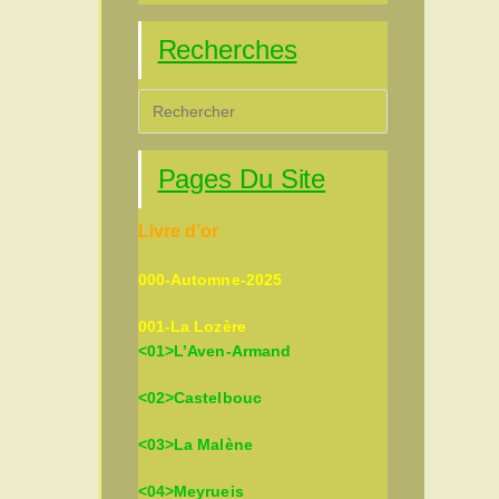
Recherches
Press
Escape
to
Pages Du Site
close
the
Livre d’or
search
panel.
000-Automne-2025
001-La Lozère
<01>L’Aven-Armand
<02>Castelbouc
<03>La Malène
<04>Meyrueis