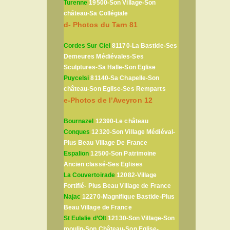
Turenne
19500-Son Village-Son
château-Sa Collégiale
d- Photos du Tarn 81
Cordes Sur Ciel
81170-La Bastide-Ses
Demeures Médiévales-Ses
Sculptures-Sa Halle-Son Eglise
Puycelsi
81140-Sa Chapelle-Son
château-Son Eglise-Ses Remparts
e-Photos de l’Aveyron 12
Bournazel
12390-Le château
Conques
12320-Son Village Médiéval-
Plus Beau Village De France
Espalion
12500-Son Patrimoine
Ancien classé-Ses Eglises
La Couvertoirade
12082-Village
Fortifié- Plus Beau Village de France
Najac
12270-Magnifique Bastide-Plus
Beau Village de France
St Eulalie d’Olt
12130-Son Village-Son
moulin-Son Château-Son Eglise-