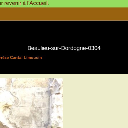
revenir à l'Accueil.
Beaulieu-sur-Dordogne-0304
rrèze Cantal Limousin
>
Beaulieu Sur Dordogne
19120-Sa Ville Haute