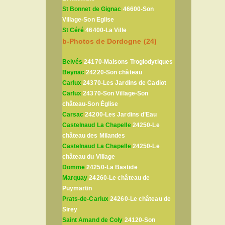
St Bonnet de Gignac
46600-Son
Village-Son Eglise
St Céré
46400-La Ville
b-Photos de Dordogne (24)
Belvés
24170-Maisons Troglodytiques
Beynac
24220-Son château
Carlux
24370-Les Jardins de Cadiot
Carlux
24370-Son Village-Son
château-Son Église
Carsac
24200-Les Jardins d’Eau
Castelnaud La Chapelle
24250-Le
château des Milandes
Castelnaud La Chapelle
24250-Le
château du Village
Domme
24250-La Bastide
Marquay
24260-Le château de
Puymartin
Prats-de-Carlux
24260-Le château de
Sirey
Saint Amand de Coly
24120-Son