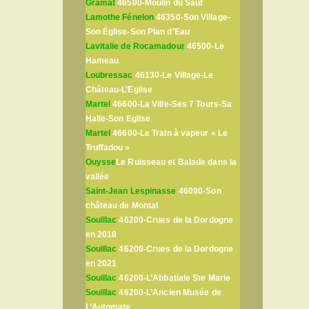
Gramat
46500-Moulin du Saut
Lamothe Fénelon
46350-Son Village-
Son Église-Son Plan d’Eau
Lavitalie de Rocamadour
46500-Le
Hameau
Loubressac
46130-Le Village-Le
Château-L’Eglise
Martel
46600-La Ville-Ses 7 Tours-Sa
Halle-Son Eglise
Martel
46600-Le Train à vapeur « Le
Truffadou »
Ouysse
Le Ruisseau et Balade dans la
vallée
Saint-Jean Lespinasse
46090-Son
château de Montal
Souillac
46200-Crues de la Dordogne
en 2018
Souillac
46200-Crues de la Dordogne
en 2021
Souillac
46200-L’Abbatiale Ste Marie
Souillac
46200-L’Ancien Musée de
L’Automate