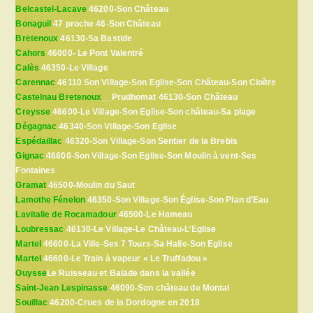
Belcastel-Lacave
46200-Son Château
Bonaguil
47 proche 46-Son Château
Bretenoux
46130-Sa Bastide
Cahors
46000- Le Pont Valentré
Calès
46350-Le Village
Carennac
46110 Son Village-Son Eglise-Son Château-Son Cloître
Castelnau Bretenoux
__Prudhomat 46130-Son Château
Creysse
46600-Le Village-Son Eglise-Son château-Sa plage
Dégagnac
46340-Son Village-Son Eglise
Espédaillac
46320-Son Village-Son Sentier de la Brebis
Gignac
46600-Son Village-Son Eglise-Son Moulin à vent-Ses
Fontaines
Gramat
46500-Moulin du Saut
Lamothe Fénelon
46350-Son Village-Son Église-Son Plan d’Eau
Lavitalie de Rocamadour
46500-Le Hameau
Loubressac
46130-Le Village-Le Château-L’Eglise
Martel
46600-La Ville-Ses 7 Tours-Sa Halle-Son Eglise
Martel
46600-Le Train à vapeur « Le Truffadou »
Ouysse
Le Ruisseau et Balade dans la vallée
Saint-Jean Lespinasse
46090-Son château de Montal
Souillac
46200-Crues de la Dordogne en 2018