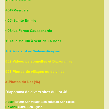
<04>Meyrueis
<05>Sainte Enimie
<06>La Ferme Caussenarde
<07>Le Moulin à Vent de La Borie
<8>Sévérac-Le-Château-Aveyron
002-Vidéos personnelles et Diaporamas
003-Photos de villages ou de villes
a-Photos du Lot (46)
Diaporama de divers sites du Lot 46
Aujols
46090-Son Village-Son château-Son Eglise
Baladou
46090-Son Eglise