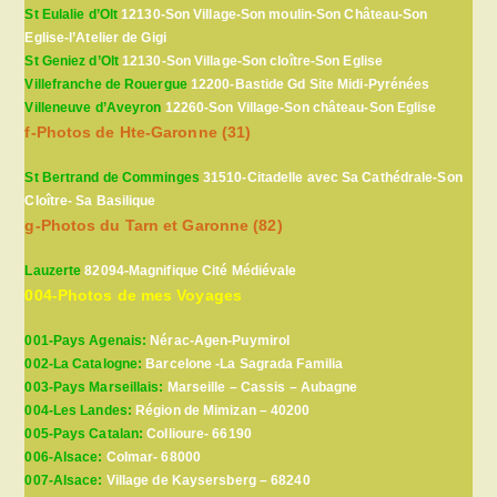
St Eulalie d’Olt
12130-Son Village-Son moulin-Son Château-Son
Eglise-l’Atelier de Gigi
St Geniez d’Olt
12130-Son Village-Son cloître-Son Eglise
Villefranche de Rouergue
12200-Bastide Gd Site Midi-Pyrénées
Villeneuve d’Aveyron
12260-Son Village-Son château-Son Eglise
f-Photos de Hte-Garonne (31)
St Bertrand de Comminges
31510-Citadelle avec Sa Cathédrale-Son
Cloître- Sa Basilique
g-Photos du Tarn et Garonne (82)
Lauzerte
82094-Magnifique Cité Médiévale
004-Photos de mes Voyages
001-Pays Agenais:
Nérac-Agen-Puymirol
002-La Catalogne:
Barcelone -La Sagrada Familia
003-Pays Marseillais:
Marseille – Cassis – Aubagne
004-Les Landes:
Région de Mimizan – 40200
005-Pays Catalan:
Collioure- 66190
006-Alsace:
Colmar- 68000
007-Alsace:
Village de Kaysersberg – 68240