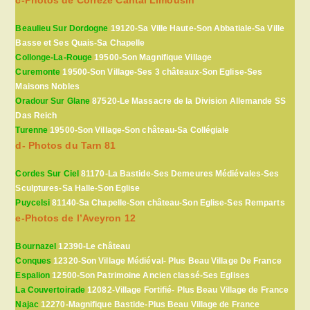
Beaulieu Sur Dordogne
19120-Sa Ville Haute-Son Abbatiale-Sa Ville
Basse et Ses Quais-Sa Chapelle
Collonge-La-Rouge
19500-Son Magnifique Village
Curemonte
19500-Son Village-Ses 3 châteaux-Son Eglise-Ses
Maisons Nobles
Oradour Sur Glane
87520-Le Massacre de la Division Allemande SS
Das Reich
Turenne
19500-Son Village-Son château-Sa Collégiale
d- Photos du Tarn 81
Cordes Sur Ciel
81170-La Bastide-Ses Demeures Médiévales-Ses
Sculptures-Sa Halle-Son Eglise
Puycelsi
81140-Sa Chapelle-Son château-Son Eglise-Ses Remparts
e-Photos de l’Aveyron 12
Bournazel
12390-Le château
Conques
12320-Son Village Médiéval- Plus Beau Village De France
Espalion
12500-Son Patrimoine Ancien classé-Ses Eglises
La Couvertoirade
12082-Village Fortifié- Plus Beau Village de France
Najac
12270-Magnifique Bastide-Plus Beau Village de France