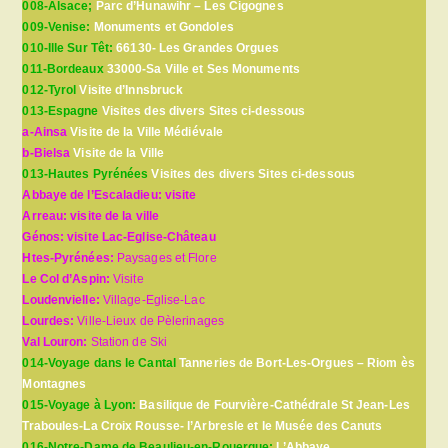
008-Alsace;
Parc d’Hunawihr – Les Cigognes
009-Venise:
Monuments et Gondoles
010-Ille Sur Têt:
66130- Les Grandes Orgues
011-Bordeaux
33000-Sa Ville et Ses Monuments
012-Tyrol
Visite d’Innsbruck
013-Espagne
Visites des divers Sites ci-dessous
a-Ainsa
Visite de la Ville Médiévale
b-Bielsa
Visite de la Ville
013-Hautes Pyrénées
Visites des divers Sites ci-dessous
Abbaye de l’Escaladieu: visite
Arreau: visite de la ville
Génos: visite Lac-Eglise-Château
Htes-Pyrénées:
Paysages et Flore
Le Col d’Aspin:
Visite
Loudenvielle:
Village-Eglise-Lac
Lourdes:
Ville-Lieux de Pèlerinages
Val Louron:
Station de Ski
014-Voyage dans le Cantal
Tanneries de Bort-Les-Orgues – Riom ès
Montagnes
015-Voyage à Lyon:
Basilique de Fourvière-Cathédrale St Jean-Les
Traboules-La Croix Rousse- l’Arbresle et le Musée des Canuts
016-Notre-Dame de Beaulieu-en-Rouergue:
L’Abbaye