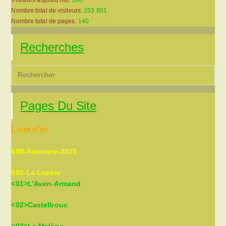
Nombre total de visiteurs:
253 801
Nombre total de pages:
140
Recherches
Pre
Es
to
Pages Du Site
clo
the
Livre d’or
sea
pan
000-Automne-2025
001-La Lozère
<01>L’Aven-Armand
<02>Castelbouc
<03>La Malène