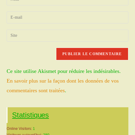
your
name
Enter
or
your
username
email
Saisir
to
address
l’URL
comment
to
de
comment
votre
site
Ce site utilise Akismet pour réduire les indésirables.
(facultatif)
En savoir plus sur la façon dont les données de vos
commentaires sont traitées
.
Statistiques
Online Visitors:
1
Visiteurs aujourd’hui:
280