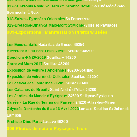
017-St Antonin Noble Val Tarn et Garonne 82140
Sa Cité Médiévale-
Son moulin à Noix
018-Salses- Pyrénées Orientales
Sa Forteresse
019-Bretagne-Dinan-St Malo-Mont St Michel
-Villes et Paysages
005-Expositions / Manifestations/Parcs/Musées
Les Epouvantails
Nadaillac de Rouge-46350
Bicentenaire du Pont Louis Vicat :
Souillac-46200
Bouchons-RN20-2019
Souillac – 46200
Carnaval Mars 2017
Souillac 46200
Exposition de Voitures Anciennes
46200-Souillac
Exposition de Voitures de Collection
Souillac- 46200
Le Festival des Lanternes 2020:
Gaillac 81600
Les Cabanes du Breuil :
Saint-André-d’Allas 24200
Les Jardins du Manoir d’Eyrignac:
24590 Salignac-Eyvigues
Musée « La Rue du Temps qui Passe »
24220-Allas-les-Mines
Odyssée Dordonha du 8 au 16 Avril 2023
Lanzac- Souillac-St Julien de
Lampon
Préhisto-Dino-Parc:
Lacave 46200
006-Photos de nature Paysages fleurs