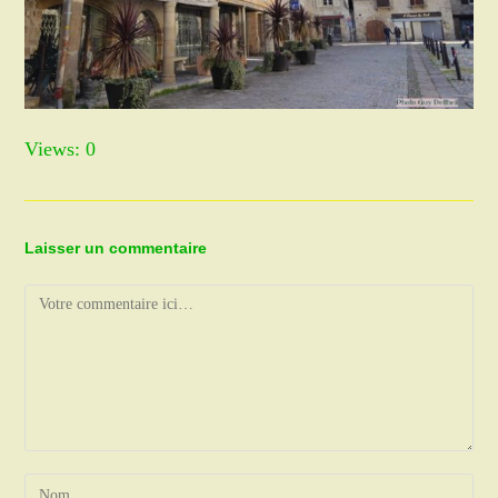
Views: 0
Laisser un commentaire
Comment
Enter