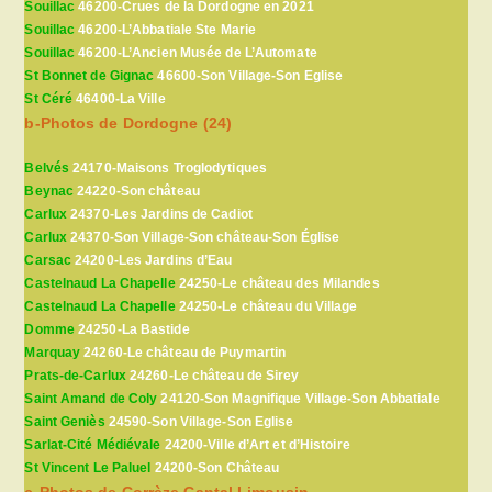
Souillac
46200-Crues de la Dordogne en 2021
Souillac
46200-L’Abbatiale Ste Marie
Souillac
46200-L’Ancien Musée de L’Automate
St Bonnet de Gignac
46600-Son Village-Son Eglise
St Céré
46400-La Ville
b-Photos de Dordogne (24)
Belvés
24170-Maisons Troglodytiques
Beynac
24220-Son château
Carlux
24370-Les Jardins de Cadiot
Carlux
24370-Son Village-Son château-Son Église
Carsac
24200-Les Jardins d’Eau
Castelnaud La Chapelle
24250-Le château des Milandes
Castelnaud La Chapelle
24250-Le château du Village
Domme
24250-La Bastide
Marquay
24260-Le château de Puymartin
Prats-de-Carlux
24260-Le château de Sirey
Saint Amand de Coly
24120-Son Magnifique Village-Son Abbatiale
Saint Geniès
24590-Son Village-Son Eglise
Sarlat-Cité Médiévale
24200-Ville d’Art et d’Histoire
St Vincent Le Paluel
24200-Son Château
c-Photos de Corrèze Cantal Limousin