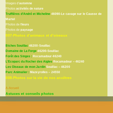
Images d’
automne
Photos
activités de nature
Truffières d’André et Micheline
46090-Le cavage sur le Causse de
Martel
Photos de
fleurs
Photos de
paysage
007-Photos d’animaux et d’oiseaux
Biches Souillac
46200-Souillac
Domaine de La Forge
46200-Souillac
Forêt des Singes :
Rocamadour 46240
L’Ecoparc du Rocher des Aigles
Rocamadour – 46240
Les Oiseaux de mon Jardin
Souillac – 46200
Parc Animalier :
Mazeyrolles – 24550
008-Photos sur la vie de nos ancêtres
A-Accueil
Astuces et conseils photos