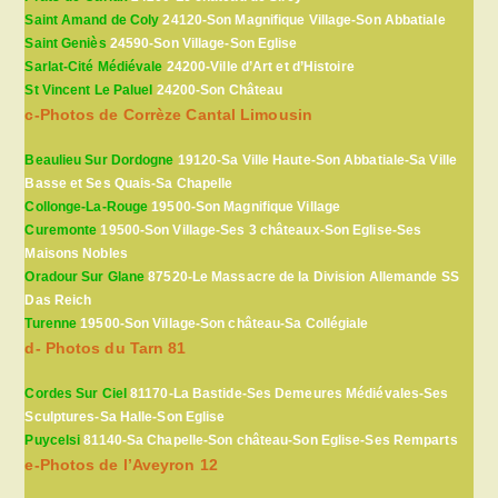
Saint Amand de Coly
24120-Son Magnifique Village-Son Abbatiale
Saint Geniès
24590-Son Village-Son Eglise
Sarlat-Cité Médiévale
24200-Ville d’Art et d’Histoire
St Vincent Le Paluel
24200-Son Château
c-Photos de Corrèze Cantal Limousin
Beaulieu Sur Dordogne
19120-Sa Ville Haute-Son Abbatiale-Sa Ville
Basse et Ses Quais-Sa Chapelle
Collonge-La-Rouge
19500-Son Magnifique Village
Curemonte
19500-Son Village-Ses 3 châteaux-Son Eglise-Ses
Maisons Nobles
Oradour Sur Glane
87520-Le Massacre de la Division Allemande SS
Das Reich
Turenne
19500-Son Village-Son château-Sa Collégiale
d- Photos du Tarn 81
Cordes Sur Ciel
81170-La Bastide-Ses Demeures Médiévales-Ses
Sculptures-Sa Halle-Son Eglise
Puycelsi
81140-Sa Chapelle-Son château-Son Eglise-Ses Remparts
e-Photos de l’Aveyron 12