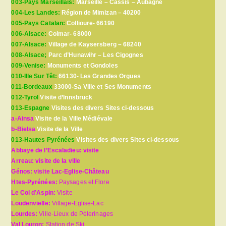
003-Pays Marseillais:
Marseille – Cassis – Aubagne
004-Les Landes:
Région de Mimizan – 40200
005-Pays Catalan:
Collioure- 66190
006-Alsace:
Colmar- 68000
007-Alsace:
Village de Kaysersberg – 68240
008-Alsace;
Parc d’Hunawihr – Les Cigognes
009-Venise:
Monuments et Gondoles
010-Ille Sur Têt:
66130- Les Grandes Orgues
011-Bordeaux
33000-Sa Ville et Ses Monuments
012-Tyrol
Visite d’Innsbruck
013-Espagne
Visites des divers Sites ci-dessous
a-Ainsa
Visite de la Ville Médiévale
b-Bielsa
Visite de la Ville
013-Hautes Pyrénées
Visites des divers Sites ci-dessous
Abbaye de l’Escaladieu: visite
Arreau: visite de la ville
Génos: visite Lac-Eglise-Château
Htes-Pyrénées:
Paysages et Flore
Le Col d’Aspin:
Visite
Loudenvielle:
Village-Eglise-Lac
Lourdes:
Ville-Lieux de Pèlerinages
Val Louron:
Station de Ski