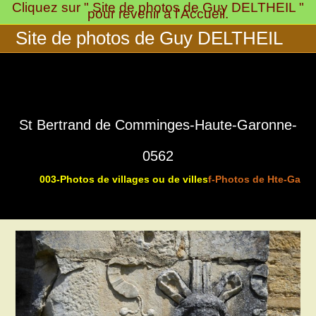
Cliquez sur " Site de photos de Guy DELTHEIL "
Skip
pour revenir à l'Accueil.
to
Site de photos de Guy DELTHEIL
content
St Bertrand de Comminges-Haute-Garonne-
0562
003-Photos de villages ou de villes
f-Photos de Hte-Garon
>
>
>