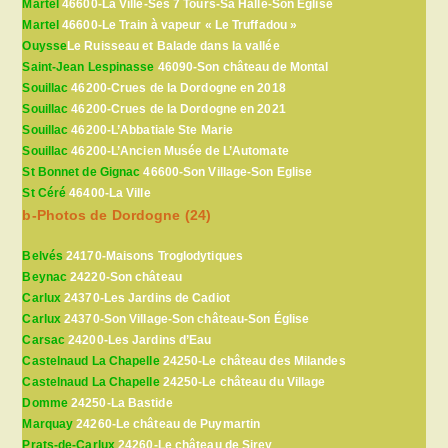
Martel
46600-La Ville-Ses 7 Tours-Sa Halle-Son Eglise
Martel
46600-Le Train à vapeur « Le Truffadou »
Ouysse
Le Ruisseau et Balade dans la vallée
Saint-Jean Lespinasse
46090-Son château de Montal
Souillac
46200-Crues de la Dordogne en 2018
Souillac
46200-Crues de la Dordogne en 2021
Souillac
46200-L’Abbatiale Ste Marie
Souillac
46200-L’Ancien Musée de L’Automate
St Bonnet de Gignac
46600-Son Village-Son Eglise
St Céré
46400-La Ville
b-Photos de Dordogne (24)
Belvés
24170-Maisons Troglodytiques
Beynac
24220-Son château
Carlux
24370-Les Jardins de Cadiot
Carlux
24370-Son Village-Son château-Son Église
Carsac
24200-Les Jardins d’Eau
Castelnaud La Chapelle
24250-Le château des Milandes
Castelnaud La Chapelle
24250-Le château du Village
Domme
24250-La Bastide
Marquay
24260-Le château de Puymartin
Prats-de-Carlux
24260-Le château de Sirey