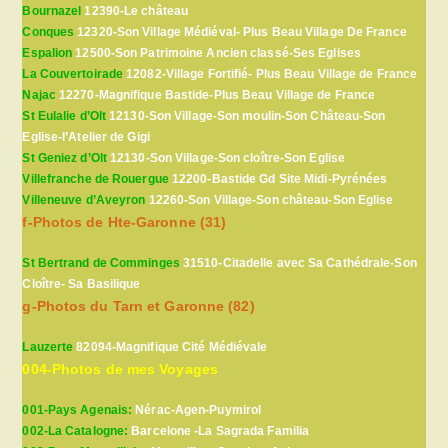
Bournazel
12390-Le château
Conques
12320-Son Village Médiéval- Plus Beau Village De France
Espalion
12500-Son Patrimoine Ancien classé-Ses Eglises
La Couvertoirade
12082-Village Fortifié- Plus Beau Village de France
Najac
12270-Magnifique Bastide-Plus Beau Village de France
St Eulalie d’Olt
12130-Son Village-Son moulin-Son Château-Son
Eglise-l’Atelier de Gigi
St Geniez d’Olt
12130-Son Village-Son cloître-Son Eglise
Villefranche de Rouergue
12200-Bastide Gd Site Midi-Pyrénées
Villeneuve d’Aveyron
12260-Son Village-Son château-Son Eglise
f-Photos de Hte-Garonne (31)
St Bertrand de Comminges
31510-Citadelle avec Sa Cathédrale-Son
Cloître- Sa Basilique
g-Photos du Tarn et Garonne (82)
Lauzerte
82094-Magnifique Cité Médiévale
004-Photos de mes Voyages
001-Pays Agenais:
Nérac-Agen-Puymirol
002-La Catalogne:
Barcelone -La Sagrada Familia