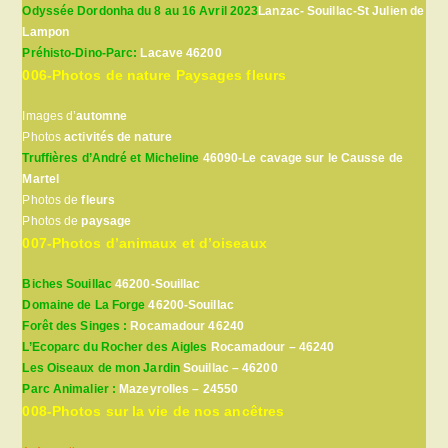
Odyssée Dordonha du 8 au 16 Avril 2023
Lanzac- Souillac-St Julien de
Lampon
Préhisto-Dino-Parc:
Lacave 46200
006-Photos de nature Paysages fleurs
Images d’
automne
Photos
activités de nature
Truffières d’André et Micheline
46090-Le cavage sur le Causse de
Martel
Photos de
fleurs
Photos de
paysage
007-Photos d’animaux et d’oiseaux
Biches Souillac
46200-Souillac
Domaine de La Forge
46200-Souillac
Forêt des Singes :
Rocamadour 46240
L’Ecoparc du Rocher des Aigles
Rocamadour – 46240
Les Oiseaux de mon Jardin
Souillac – 46200
Parc Animalier :
Mazeyrolles – 24550
008-Photos sur la vie de nos ancêtres