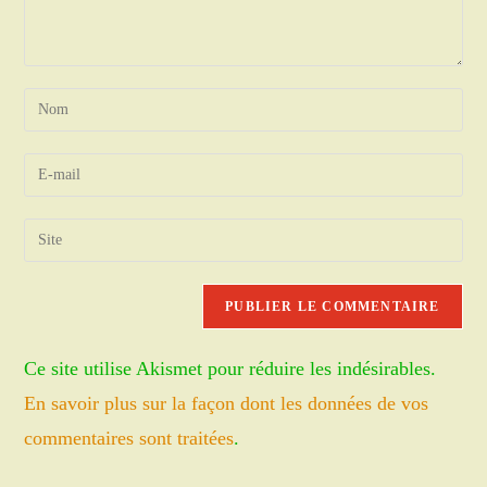
Enter
your
name
Enter
or
your
username
email
Saisir
to
address
l’URL
comment
to
de
comment
votre
site
Ce site utilise Akismet pour réduire les indésirables.
(facultatif)
En savoir plus sur la façon dont les données de vos
commentaires sont traitées
.