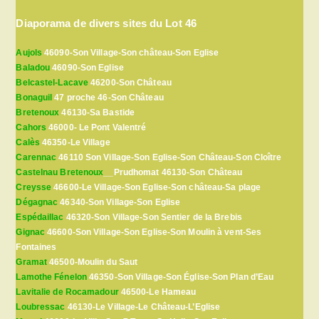
Diaporama de divers sites du Lot 46
Aujols
46090-Son Village-Son château-Son Eglise
Baladou
46090-Son Eglise
Belcastel-Lacave
46200-Son Château
Bonaguil
47 proche 46-Son Château
Bretenoux
46130-Sa Bastide
Cahors
46000- Le Pont Valentré
Calès
46350-Le Village
Carennac
46110 Son Village-Son Eglise-Son Château-Son Cloître
Castelnau Bretenoux
__Prudhomat 46130-Son Château
Creysse
46600-Le Village-Son Eglise-Son château-Sa plage
Dégagnac
46340-Son Village-Son Eglise
Espédaillac
46320-Son Village-Son Sentier de la Brebis
Gignac
46600-Son Village-Son Eglise-Son Moulin à vent-Ses
Fontaines
Gramat
46500-Moulin du Saut
Lamothe Fénelon
46350-Son Village-Son Église-Son Plan d’Eau
Lavitalie de Rocamadour
46500-Le Hameau
Loubressac
46130-Le Village-Le Château-L’Eglise