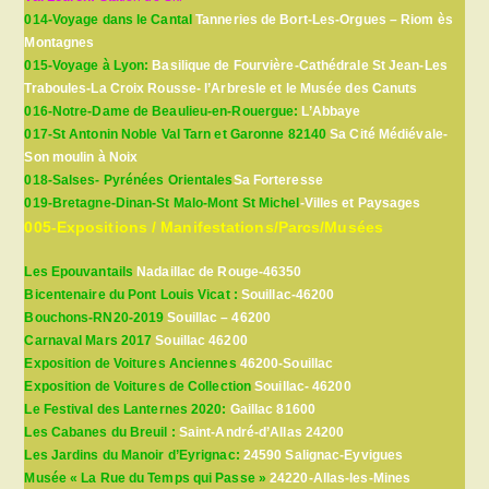
014-Voyage dans le Cantal
Tanneries de Bort-Les-Orgues – Riom ès
Montagnes
015-Voyage à Lyon:
Basilique de Fourvière-Cathédrale St Jean-Les
Traboules-La Croix Rousse- l’Arbresle et le Musée des Canuts
016-Notre-Dame de Beaulieu-en-Rouergue:
L’Abbaye
017-St Antonin Noble Val Tarn et Garonne 82140
Sa Cité Médiévale-
Son moulin à Noix
018-Salses- Pyrénées Orientales
Sa Forteresse
019-Bretagne-Dinan-St Malo-Mont St Michel
-Villes et Paysages
005-Expositions / Manifestations/Parcs/Musées
Les Epouvantails
Nadaillac de Rouge-46350
Bicentenaire du Pont Louis Vicat :
Souillac-46200
Bouchons-RN20-2019
Souillac – 46200
Carnaval Mars 2017
Souillac 46200
Exposition de Voitures Anciennes
46200-Souillac
Exposition de Voitures de Collection
Souillac- 46200
Le Festival des Lanternes 2020:
Gaillac 81600
Les Cabanes du Breuil :
Saint-André-d’Allas 24200
Les Jardins du Manoir d’Eyrignac:
24590 Salignac-Eyvigues
Musée « La Rue du Temps qui Passe »
24220-Allas-les-Mines