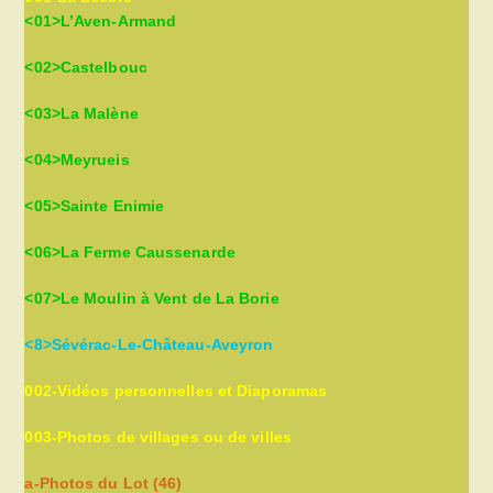
<01>L’Aven-Armand
<02>Castelbouc
<03>La Malène
<04>Meyrueis
<05>Sainte Enimie
<06>La Ferme Caussenarde
<07>Le Moulin à Vent de La Borie
<8>Sévérac-Le-Château-Aveyron
002-Vidéos personnelles et Diaporamas
003-Photos de villages ou de villes
a-Photos du Lot (46)