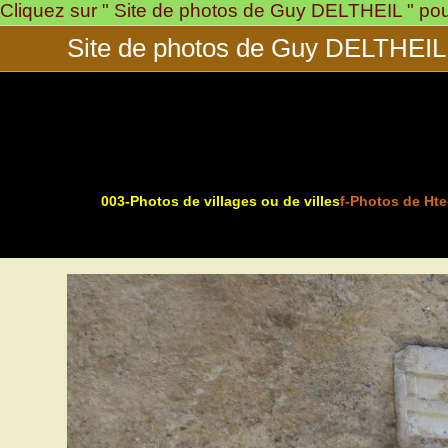
Cliquez sur " Site de photos de Guy DELTHEIL " pour 
Skip
to
Site de photos de Guy DELTHEIL
content
003-Photos de villages ou de villes
f-Photos de Hte
>
>
>