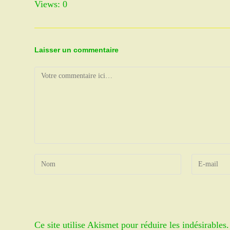
Views: 0
Laisser un commentaire
Comment
Enter
Enter
your
your
name
email
or
address
username
to
Ce site utilise Akismet pour réduire les indésirables
to
comment