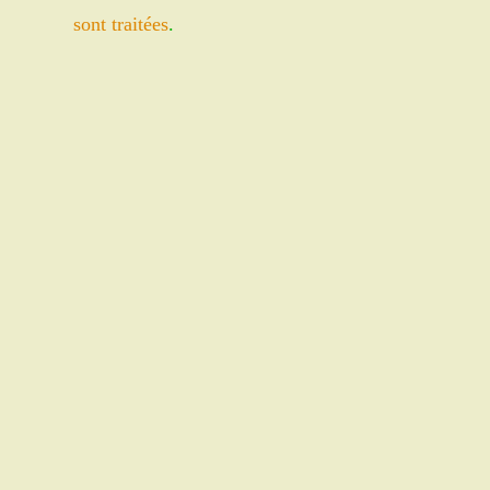
comment
sont traitées
.