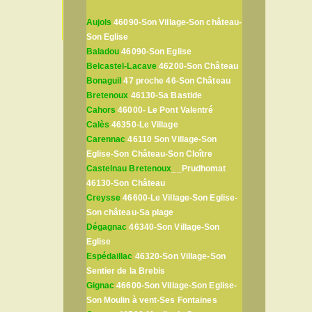
Aujols
46090-Son Village-Son château-
Son Eglise
Baladou
46090-Son Eglise
Belcastel-Lacave
46200-Son Château
Bonaguil
47 proche 46-Son Château
Bretenoux
46130-Sa Bastide
Cahors
46000- Le Pont Valentré
Calès
46350-Le Village
Carennac
46110 Son Village-Son
Eglise-Son Château-Son Cloître
Castelnau Bretenoux
__Prudhomat
46130-Son Château
Creysse
46600-Le Village-Son Eglise-
Son château-Sa plage
Dégagnac
46340-Son Village-Son
Eglise
Espédaillac
46320-Son Village-Son
Sentier de la Brebis
Gignac
46600-Son Village-Son Eglise-
Son Moulin à vent-Ses Fontaines