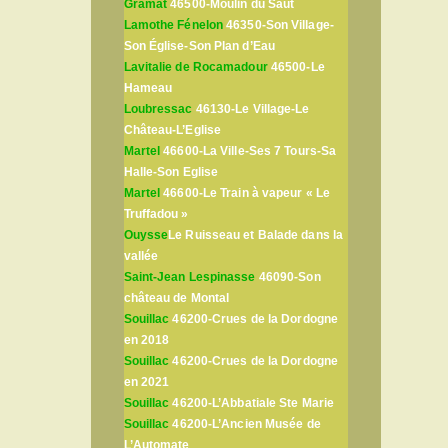
Gramat
46500-Moulin du Saut
Lamothe Fénelon
46350-Son Village-
Son Église-Son Plan d’Eau
Lavitalie de Rocamadour
46500-Le
Hameau
Loubressac
46130-Le Village-Le
Château-L’Eglise
Martel
46600-La Ville-Ses 7 Tours-Sa
Halle-Son Eglise
Martel
46600-Le Train à vapeur « Le
Truffadou »
Ouysse
Le Ruisseau et Balade dans la
vallée
Saint-Jean Lespinasse
46090-Son
château de Montal
Souillac
46200-Crues de la Dordogne
en 2018
Souillac
46200-Crues de la Dordogne
en 2021
Souillac
46200-L’Abbatiale Ste Marie
Souillac
46200-L’Ancien Musée de
L’Automate