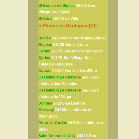
St Bonnet de Gignac
46600-Son
Village-Son Eglise
St Céré
46400-La Ville
b-Photos de Dordogne (24)
Belvés
24170-Maisons Troglodytiques
Beynac
24220-Son château
Carlux
24370-Les Jardins de Cadiot
Carlux
24370-Son Village-Son
château-Son Église
Carsac
24200-Les Jardins d’Eau
Castelnaud La Chapelle
24250-Le
château des Milandes
Castelnaud La Chapelle
24250-Le
château du Village
Domme
24250-La Bastide
Marquay
24260-Le château de
Puymartin
Prats-de-Carlux
24260-Le château de
Sirey
Saint Amand de Coly
24120-Son