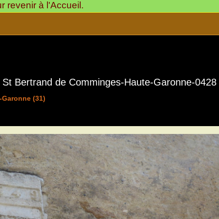
revenir à l'Accueil.
St Bertrand de Comminges-Haute-Garonne-0428
-Garonne (31)
St Bertrand de Comminges
31510-Citadelle avec Sa 