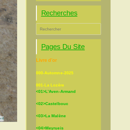
Recherches
Press
Escape
to
Pages Du Site
close
the
Livre d’or
search
panel.
000-Automne-2025
001-La Lozère
<01>L’Aven-Armand
<02>Castelbouc
<03>La Malène
<04>Meyrueis