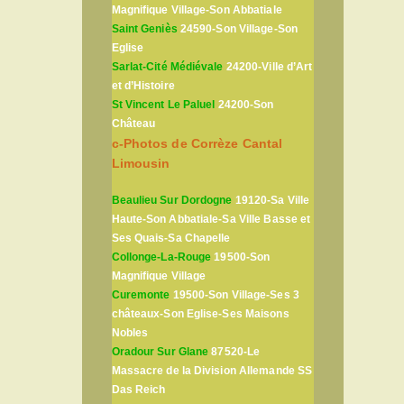
Magnifique Village-Son Abbatiale
Saint Geniès
24590-Son Village-Son
Eglise
Sarlat-Cité Médiévale
24200-Ville d’Art
et d’Histoire
St Vincent Le Paluel
24200-Son
Château
c-Photos de Corrèze Cantal
Limousin
Beaulieu Sur Dordogne
19120-Sa Ville
Haute-Son Abbatiale-Sa Ville Basse et
Ses Quais-Sa Chapelle
Collonge-La-Rouge
19500-Son
Magnifique Village
Curemonte
19500-Son Village-Ses 3
châteaux-Son Eglise-Ses Maisons
Nobles
Oradour Sur Glane
87520-Le
Massacre de la Division Allemande SS
Das Reich