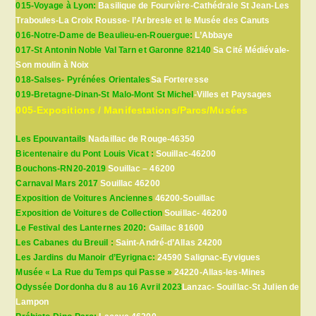
015-Voyage à Lyon:
Basilique de Fourvière-Cathédrale St Jean-Les
Traboules-La Croix Rousse- l’Arbresle et le Musée des Canuts
016-Notre-Dame de Beaulieu-en-Rouergue:
L’Abbaye
017-St Antonin Noble Val Tarn et Garonne 82140
Sa Cité Médiévale-
Son moulin à Noix
018-Salses- Pyrénées Orientales
Sa Forteresse
019-Bretagne-Dinan-St Malo-Mont St Michel
-Villes et Paysages
005-Expositions / Manifestations/Parcs/Musées
Les Epouvantails
Nadaillac de Rouge-46350
Bicentenaire du Pont Louis Vicat :
Souillac-46200
Bouchons-RN20-2019
Souillac – 46200
Carnaval Mars 2017
Souillac 46200
Exposition de Voitures Anciennes
46200-Souillac
Exposition de Voitures de Collection
Souillac- 46200
Le Festival des Lanternes 2020:
Gaillac 81600
Les Cabanes du Breuil :
Saint-André-d’Allas 24200
Les Jardins du Manoir d’Eyrignac:
24590 Salignac-Eyvigues
Musée « La Rue du Temps qui Passe »
24220-Allas-les-Mines
Odyssée Dordonha du 8 au 16 Avril 2023
Lanzac- Souillac-St Julien de
Lampon