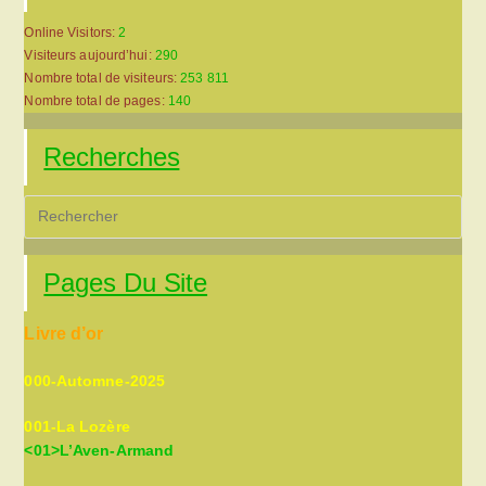
Online Visitors:
2
Visiteurs aujourd’hui:
290
Nombre total de visiteurs:
253 811
Nombre total de pages:
140
Recherches
Pre
Es
to
Pages Du Site
clo
the
Livre d’or
sea
pan
000-Automne-2025
001-La Lozère
<01>L’Aven-Armand