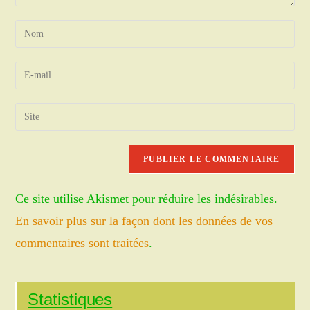
Enter
your
name
Enter
or
your
username
email
Saisir
to
address
l’URL
comment
to
de
comment
votre
site
Ce site utilise Akismet pour réduire les indésirables.
(facultatif)
En savoir plus sur la façon dont les données de vos
commentaires sont traitées
.
Statistiques