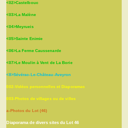
<02>Castelbouc
<03>La Malène
<04>Meyrueis
<05>Sainte Enimie
<06>La Ferme Caussenarde
<07>Le Moulin à Vent de La Borie
<8>Sévérac-Le-Château-Aveyron
002-Vidéos personnelles et Diaporamas
003-Photos de villages ou de villes
a-Photos du Lot (46)
Diaporama de divers sites du Lot 46