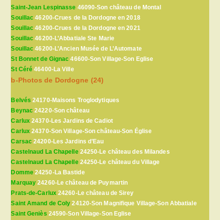
Saint-Jean Lespinasse
46090-Son château de Montal
Souillac
46200-Crues de la Dordogne en 2018
Souillac
46200-Crues de la Dordogne en 2021
Souillac
46200-L’Abbatiale Ste Marie
Souillac
46200-L’Ancien Musée de L’Automate
St Bonnet de Gignac
46600-Son Village-Son Eglise
St Céré
46400-La Ville
b-Photos de Dordogne (24)
Belvés
24170-Maisons Troglodytiques
Beynac
24220-Son château
Carlux
24370-Les Jardins de Cadiot
Carlux
24370-Son Village-Son château-Son Église
Carsac
24200-Les Jardins d’Eau
Castelnaud La Chapelle
24250-Le château des Milandes
Castelnaud La Chapelle
24250-Le château du Village
Domme
24250-La Bastide
Marquay
24260-Le château de Puymartin
Prats-de-Carlux
24260-Le château de Sirey
Saint Amand de Coly
24120-Son Magnifique Village-Son Abbatiale
Saint Geniès
24590-Son Village-Son Eglise