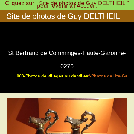
Cliquez sur " Site de photos de Guy DELTHEIL "
Skip
pour revenir à l'Accueil.
to
Site de photos de Guy DELTHEIL
content
St Bertrand de Comminges-Haute-Garonne-
0276
003-Photos de villages ou de villes
f-Photos de Hte-Garon
>
>
>