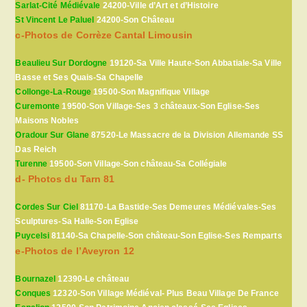
Sarlat-Cité Médiévale
24200-Ville d’Art et d’Histoire
St Vincent Le Paluel
24200-Son Château
c-Photos de Corrèze Cantal Limousin
Beaulieu Sur Dordogne
19120-Sa Ville Haute-Son Abbatiale-Sa Ville
Basse et Ses Quais-Sa Chapelle
Collonge-La-Rouge
19500-Son Magnifique Village
Curemonte
19500-Son Village-Ses 3 châteaux-Son Eglise-Ses
Maisons Nobles
Oradour Sur Glane
87520-Le Massacre de la Division Allemande SS
Das Reich
Turenne
19500-Son Village-Son château-Sa Collégiale
d- Photos du Tarn 81
Cordes Sur Ciel
81170-La Bastide-Ses Demeures Médiévales-Ses
Sculptures-Sa Halle-Son Eglise
Puycelsi
81140-Sa Chapelle-Son château-Son Eglise-Ses Remparts
e-Photos de l’Aveyron 12
Bournazel
12390-Le château
Conques
12320-Son Village Médiéval- Plus Beau Village De France