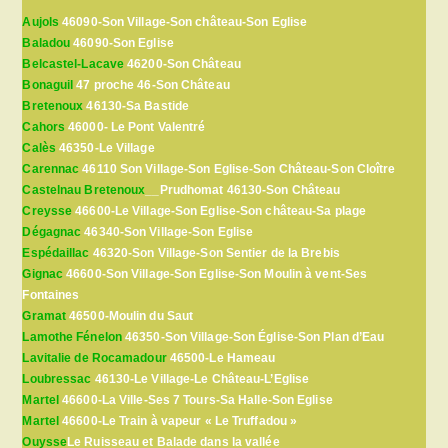
Aujols
46090-Son Village-Son château-Son Eglise
Baladou
46090-Son Eglise
Belcastel-Lacave
46200-Son Château
Bonaguil
47 proche 46-Son Château
Bretenoux
46130-Sa Bastide
Cahors
46000- Le Pont Valentré
Calès
46350-Le Village
Carennac
46110 Son Village-Son Eglise-Son Château-Son Cloître
Castelnau Bretenoux
__Prudhomat 46130-Son Château
Creysse
46600-Le Village-Son Eglise-Son château-Sa plage
Dégagnac
46340-Son Village-Son Eglise
Espédaillac
46320-Son Village-Son Sentier de la Brebis
Gignac
46600-Son Village-Son Eglise-Son Moulin à vent-Ses
Fontaines
Gramat
46500-Moulin du Saut
Lamothe Fénelon
46350-Son Village-Son Église-Son Plan d’Eau
Lavitalie de Rocamadour
46500-Le Hameau
Loubressac
46130-Le Village-Le Château-L’Eglise
Martel
46600-La Ville-Ses 7 Tours-Sa Halle-Son Eglise
Martel
46600-Le Train à vapeur « Le Truffadou »
Ouysse
Le Ruisseau et Balade dans la vallée