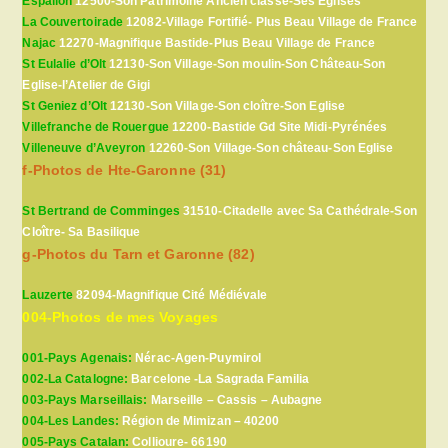
Espalion
12500-Son Patrimoine Ancien classé-Ses Eglises
La Couvertoirade
12082-Village Fortifié- Plus Beau Village de France
Najac
12270-Magnifique Bastide-Plus Beau Village de France
St Eulalie d’Olt
12130-Son Village-Son moulin-Son Château-Son
Eglise-l’Atelier de Gigi
St Geniez d’Olt
12130-Son Village-Son cloître-Son Eglise
Villefranche de Rouergue
12200-Bastide Gd Site Midi-Pyrénées
Villeneuve d’Aveyron
12260-Son Village-Son château-Son Eglise
f-Photos de Hte-Garonne (31)
St Bertrand de Comminges
31510-Citadelle avec Sa Cathédrale-Son
Cloître- Sa Basilique
g-Photos du Tarn et Garonne (82)
Lauzerte
82094-Magnifique Cité Médiévale
004-Photos de mes Voyages
001-Pays Agenais:
Nérac-Agen-Puymirol
002-La Catalogne:
Barcelone -La Sagrada Familia
003-Pays Marseillais:
Marseille – Cassis – Aubagne
004-Les Landes:
Région de Mimizan – 40200
005-Pays Catalan:
Collioure- 66190