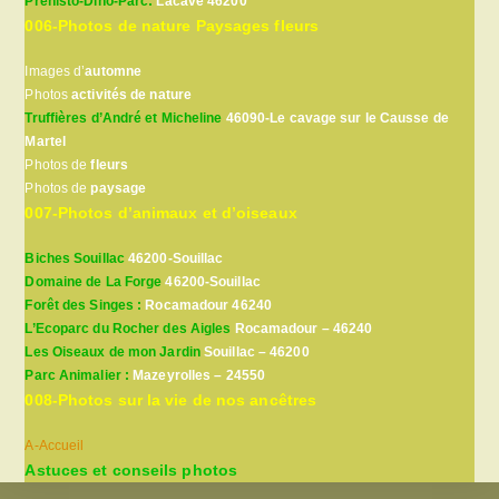
Préhisto-Dino-Parc:
Lacave 46200
006-Photos de nature Paysages fleurs
Images d’
automne
Photos
activités de nature
Truffières d’André et Micheline
46090-Le cavage sur le Causse de
Martel
Photos de
fleurs
Photos de
paysage
007-Photos d’animaux et d’oiseaux
Biches Souillac
46200-Souillac
Domaine de La Forge
46200-Souillac
Forêt des Singes :
Rocamadour 46240
L’Ecoparc du Rocher des Aigles
Rocamadour – 46240
Les Oiseaux de mon Jardin
Souillac – 46200
Parc Animalier :
Mazeyrolles – 24550
008-Photos sur la vie de nos ancêtres
A-Accueil
Astuces et conseils photos