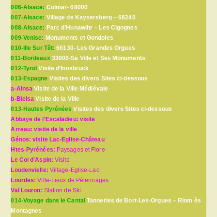
006-Alsace:
Colmar- 68000
007-Alsace:
Village de Kaysersberg – 68240
008-Alsace;
Parc d’Hunawihr – Les Cigognes
009-Venise:
Monuments et Gondoles
010-Ille Sur Têt:
66130- Les Grandes Orgues
011-Bordeaux
33000-Sa Ville et Ses Monuments
012-Tyrol
Visite d’Innsbruck
013-Espagne
Visites des divers Sites ci-dessous
a-Ainsa
Visite de la Ville Médiévale
b-Bielsa
Visite de la Ville
013-Hautes Pyrénées
Visites des divers Sites ci-dessous
Abbaye de l’Escaladieu: visite
Arreau: visite de la ville
Génos: visite Lac-Eglise-Château
Htes-Pyrénées:
Paysages et Flore
Le Col d’Aspin:
Visite
Loudenvielle:
Village-Eglise-Lac
Lourdes:
Ville-Lieux de Pèlerinages
Val Louron:
Station de Ski
014-Voyage dans le Cantal
Tanneries de Bort-Les-Orgues – Riom ès
Montagnes