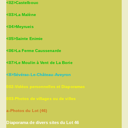
<02>Castelbouc
<03>La Malène
<04>Meyrueis
<05>Sainte Enimie
<06>La Ferme Caussenarde
<07>Le Moulin à Vent de La Borie
<8>Sévérac-Le-Château-Aveyron
002-Vidéos personnelles et Diaporamas
003-Photos de villages ou de villes
a-Photos du Lot (46)
Diaporama de divers sites du Lot 46