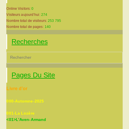
Online Visitors:
0
Visiteurs aujourd’hui:
274
Nombre total de visiteurs:
253 795
Nombre total de pages:
140
Recherches
Pre
Es
to
Pages Du Site
clo
the
Livre d’or
sea
pan
000-Automne-2025
001-La Lozère
<01>L’Aven-Armand