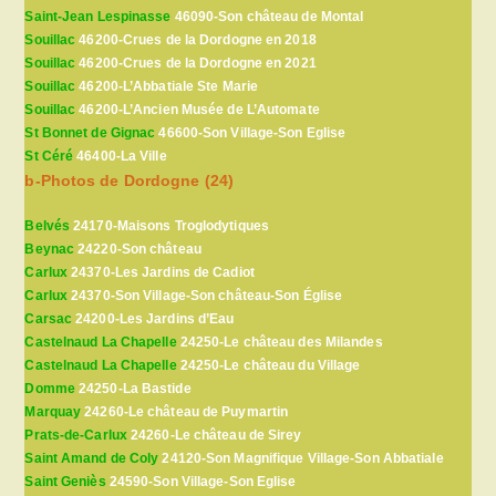
Saint-Jean Lespinasse
46090-Son château de Montal
Souillac
46200-Crues de la Dordogne en 2018
Souillac
46200-Crues de la Dordogne en 2021
Souillac
46200-L’Abbatiale Ste Marie
Souillac
46200-L’Ancien Musée de L’Automate
St Bonnet de Gignac
46600-Son Village-Son Eglise
St Céré
46400-La Ville
b-Photos de Dordogne (24)
Belvés
24170-Maisons Troglodytiques
Beynac
24220-Son château
Carlux
24370-Les Jardins de Cadiot
Carlux
24370-Son Village-Son château-Son Église
Carsac
24200-Les Jardins d’Eau
Castelnaud La Chapelle
24250-Le château des Milandes
Castelnaud La Chapelle
24250-Le château du Village
Domme
24250-La Bastide
Marquay
24260-Le château de Puymartin
Prats-de-Carlux
24260-Le château de Sirey
Saint Amand de Coly
24120-Son Magnifique Village-Son Abbatiale
Saint Geniès
24590-Son Village-Son Eglise