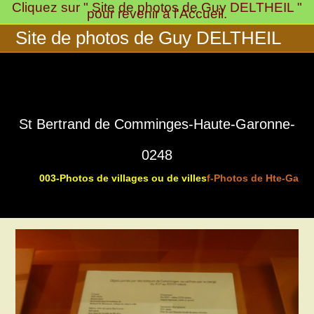
Cliquez sur " Site de photos de Guy DELTHEIL "
Skip
pour revenir à l'Accueil.
to
Site de photos de Guy DELTHEIL
content
St Bertrand de Comminges-Haute-Garonne-
0248
003-Photos de villages ou de villes
f-Photos de Hte-Garon
>
>
>