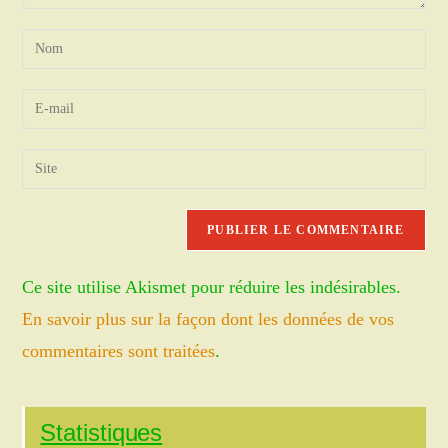
Enter
your
name
Enter
or
your
username
email
Saisir
to
address
l’URL
comment
to
de
comment
votre
site
Ce site utilise Akismet pour réduire les indésirables.
(facultatif)
En savoir plus sur la façon dont les données de vos
commentaires sont traitées
.
Statistiques