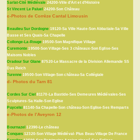
Sarlat-Cité Médiévale
24200-Ville d’Art et d’Histoire
St Vincent Le Paluel
24200-Son Château
c-Photos de Corrèze Cantal Limousin
Beaulieu Sur Dordogne
19120-Sa Ville Haute-Son Abbatiale-Sa Ville
Basse et Ses Quais-Sa Chapelle
Collonge-La-Rouge
19500-Son Magnifique Village
Curemonte
19500-Son Village-Ses 3 châteaux-Son Eglise-Ses
Maisons Nobles
Oradour Sur Glane
87520-Le Massacre de la Division Allemande SS
Das Reich
Turenne
19500-Son Village-Son château-Sa Collégiale
d- Photos du Tarn 81
Cordes Sur Ciel
81170-La Bastide-Ses Demeures Médiévales-Ses
Sculptures-Sa Halle-Son Eglise
Puycelsi
81140-Sa Chapelle-Son château-Son Eglise-Ses Remparts
e-Photos de l’Aveyron 12
Bournazel
12390-Le château
Conques
12320-Son Village Médiéval- Plus Beau Village De France