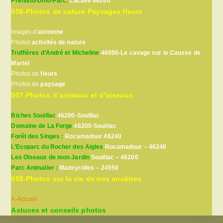
Préhisto-Dino-Parc:
Lacave 46200
006-Photos de nature Paysages fleurs
Images d’
automne
Photos
activités de nature
Truffières d’André et Micheline
46090-Le cavage sur le Causse de
Martel
Photos de
fleurs
Photos de
paysage
007-Photos d’animaux et d’oiseaux
Biches Souillac
46200-Souillac
Domaine de La Forge
46200-Souillac
Forêt des Singes :
Rocamadour 46240
L’Ecoparc du Rocher des Aigles
Rocamadour – 46240
Les Oiseaux de mon Jardin
Souillac – 46200
Parc Animalier :
Mazeyrolles – 24550
008-Photos sur la vie de nos ancêtres
A-Accueil
Astuces et conseils photos