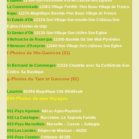
Espalion
12500-Son Patrimoine Ancien classé-Ses Eglises
La Couvertoirade
12082-Village Fortifié- Plus Beau Village de France
Najac
12270-Magnifique Bastide-Plus Beau Village de France
St Eulalie d’Olt
12130-Son Village-Son moulin-Son Château-Son
Eglise-l’Atelier de Gigi
St Geniez d’Olt
12130-Son Village-Son cloître-Son Eglise
Villefranche de Rouergue
12200-Bastide Gd Site Midi-Pyrénées
Villeneuve d’Aveyron
12260-Son Village-Son château-Son Eglise
f-Photos de Hte-Garonne (31)
St Bertrand de Comminges
31510-Citadelle avec Sa Cathédrale-Son
Cloître- Sa Basilique
g-Photos du Tarn et Garonne (82)
Lauzerte
82094-Magnifique Cité Médiévale
004-Photos de mes Voyages
001-Pays Agenais:
Nérac-Agen-Puymirol
002-La Catalogne:
Barcelone -La Sagrada Familia
003-Pays Marseillais:
Marseille – Cassis – Aubagne
004-Les Landes:
Région de Mimizan – 40200
005-Pays Catalan:
Collioure- 66190