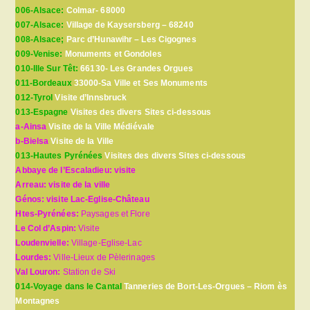
006-Alsace:
Colmar- 68000
007-Alsace:
Village de Kaysersberg – 68240
008-Alsace;
Parc d’Hunawihr – Les Cigognes
009-Venise:
Monuments et Gondoles
010-Ille Sur Têt:
66130- Les Grandes Orgues
011-Bordeaux
33000-Sa Ville et Ses Monuments
012-Tyrol
Visite d’Innsbruck
013-Espagne
Visites des divers Sites ci-dessous
a-Ainsa
Visite de la Ville Médiévale
b-Bielsa
Visite de la Ville
013-Hautes Pyrénées
Visites des divers Sites ci-dessous
Abbaye de l’Escaladieu: visite
Arreau: visite de la ville
Génos: visite Lac-Eglise-Château
Htes-Pyrénées:
Paysages et Flore
Le Col d’Aspin:
Visite
Loudenvielle:
Village-Eglise-Lac
Lourdes:
Ville-Lieux de Pèlerinages
Val Louron:
Station de Ski
014-Voyage dans le Cantal
Tanneries de Bort-Les-Orgues – Riom ès
Montagnes