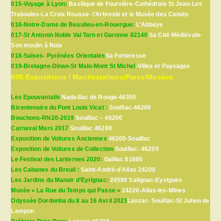
015-Voyage à Lyon:
Basilique de Fourvière-Cathédrale St Jean-Les
Traboules-La Croix Rousse- l’Arbresle et le Musée des Canuts
016-Notre-Dame de Beaulieu-en-Rouergue:
L’Abbaye
017-St Antonin Noble Val Tarn et Garonne 82140
Sa Cité Médiévale-
Son moulin à Noix
018-Salses- Pyrénées Orientales
Sa Forteresse
019-Bretagne-Dinan-St Malo-Mont St Michel
-Villes et Paysages
005-Expositions / Manifestations/Parcs/Musées
Les Epouvantails
Nadaillac de Rouge-46350
Bicentenaire du Pont Louis Vicat :
Souillac-46200
Bouchons-RN20-2019
Souillac – 46200
Carnaval Mars 2017
Souillac 46200
Exposition de Voitures Anciennes
46200-Souillac
Exposition de Voitures de Collection
Souillac- 46200
Le Festival des Lanternes 2020:
Gaillac 81600
Les Cabanes du Breuil :
Saint-André-d’Allas 24200
Les Jardins du Manoir d’Eyrignac:
24590 Salignac-Eyvigues
Musée « La Rue du Temps qui Passe »
24220-Allas-les-Mines
Odyssée Dordonha du 8 au 16 Avril 2023
Lanzac- Souillac-St Julien de
Lampon