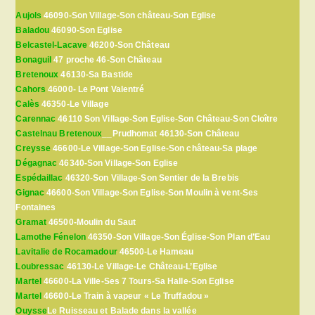
Aujols
46090-Son Village-Son château-Son Eglise
Baladou
46090-Son Eglise
Belcastel-Lacave
46200-Son Château
Bonaguil
47 proche 46-Son Château
Bretenoux
46130-Sa Bastide
Cahors
46000- Le Pont Valentré
Calès
46350-Le Village
Carennac
46110 Son Village-Son Eglise-Son Château-Son Cloître
Castelnau Bretenoux
__Prudhomat 46130-Son Château
Creysse
46600-Le Village-Son Eglise-Son château-Sa plage
Dégagnac
46340-Son Village-Son Eglise
Espédaillac
46320-Son Village-Son Sentier de la Brebis
Gignac
46600-Son Village-Son Eglise-Son Moulin à vent-Ses
Fontaines
Gramat
46500-Moulin du Saut
Lamothe Fénelon
46350-Son Village-Son Église-Son Plan d’Eau
Lavitalie de Rocamadour
46500-Le Hameau
Loubressac
46130-Le Village-Le Château-L’Eglise
Martel
46600-La Ville-Ses 7 Tours-Sa Halle-Son Eglise
Martel
46600-Le Train à vapeur « Le Truffadou »
Ouysse
Le Ruisseau et Balade dans la vallée