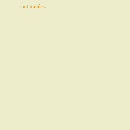
comment
sont traitées
.