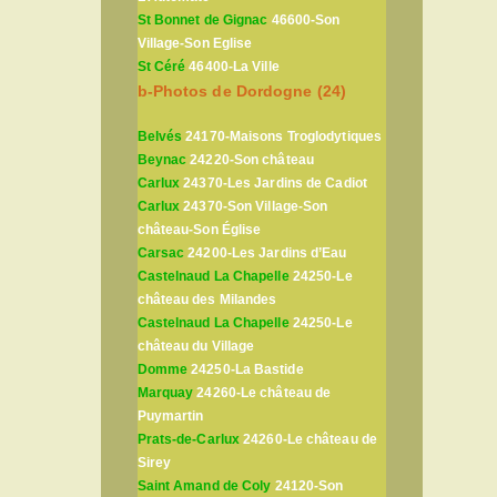
St Bonnet de Gignac
46600-Son
Village-Son Eglise
St Céré
46400-La Ville
b-Photos de Dordogne (24)
Belvés
24170-Maisons Troglodytiques
Beynac
24220-Son château
Carlux
24370-Les Jardins de Cadiot
Carlux
24370-Son Village-Son
château-Son Église
Carsac
24200-Les Jardins d’Eau
Castelnaud La Chapelle
24250-Le
château des Milandes
Castelnaud La Chapelle
24250-Le
château du Village
Domme
24250-La Bastide
Marquay
24260-Le château de
Puymartin
Prats-de-Carlux
24260-Le château de
Sirey
Saint Amand de Coly
24120-Son