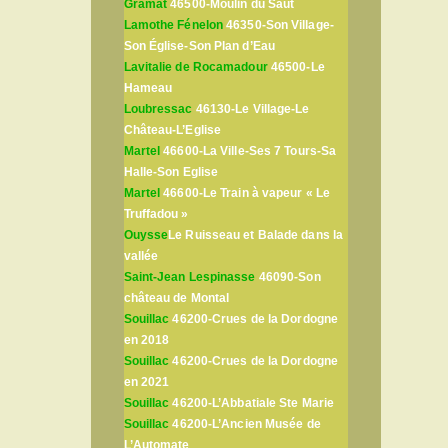
Gramat
46500-Moulin du Saut
Lamothe Fénelon
46350-Son Village-
Son Église-Son Plan d’Eau
Lavitalie de Rocamadour
46500-Le
Hameau
Loubressac
46130-Le Village-Le
Château-L’Eglise
Martel
46600-La Ville-Ses 7 Tours-Sa
Halle-Son Eglise
Martel
46600-Le Train à vapeur « Le
Truffadou »
Ouysse
Le Ruisseau et Balade dans la
vallée
Saint-Jean Lespinasse
46090-Son
château de Montal
Souillac
46200-Crues de la Dordogne
en 2018
Souillac
46200-Crues de la Dordogne
en 2021
Souillac
46200-L’Abbatiale Ste Marie
Souillac
46200-L’Ancien Musée de
L’Automate