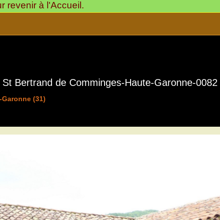
revenir à l'Accueil.
St Bertrand de Comminges-Haute-Garonne-0082
-Garonne (31)
St Bertrand de Comminges
31510-Citadelle avec Sa 