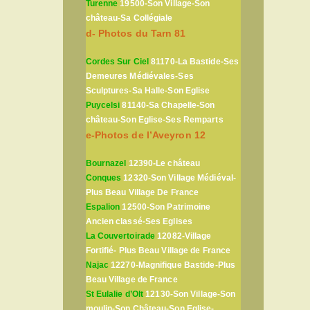
Turenne
19500-Son Village-Son
château-Sa Collégiale
d- Photos du Tarn 81
Cordes Sur Ciel
81170-La Bastide-Ses
Demeures Médiévales-Ses
Sculptures-Sa Halle-Son Eglise
Puycelsi
81140-Sa Chapelle-Son
château-Son Eglise-Ses Remparts
e-Photos de l’Aveyron 12
Bournazel
12390-Le château
Conques
12320-Son Village Médiéval-
Plus Beau Village De France
Espalion
12500-Son Patrimoine
Ancien classé-Ses Eglises
La Couvertoirade
12082-Village
Fortifié- Plus Beau Village de France
Najac
12270-Magnifique Bastide-Plus
Beau Village de France
St Eulalie d’Olt
12130-Son Village-Son
moulin-Son Château-Son Eglise-