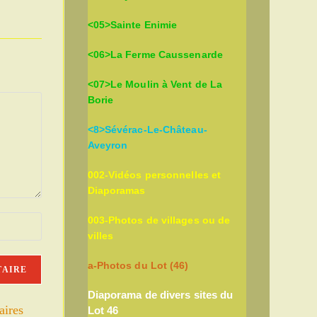
<05>Sainte Enimie
<06>La Ferme Caussenarde
<07>Le Moulin à Vent de La
Borie
<8>Sévérac-Le-Château-
Aveyron
002-Vidéos personnelles et
Diaporamas
003-Photos de villages ou de
villes
a-Photos du Lot (46)
Diaporama de divers sites du
aires
Lot 46