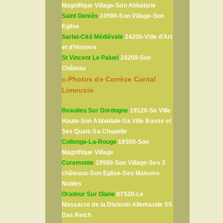
Magnifique Village-Son Abbatiale
Saint Geniès
24590-Son Village-Son
Eglise
Sarlat-Cité Médiévale
24200-Ville d’Art
et d’Histoire
St Vincent Le Paluel
24200-Son
Château
c-Photos de Corrèze Cantal
Limousin
Beaulieu Sur Dordogne
19120-Sa Ville
Haute-Son Abbatiale-Sa Ville Basse et
Ses Quais-Sa Chapelle
Collonge-La-Rouge
19500-Son
Magnifique Village
Curemonte
19500-Son Village-Ses 3
châteaux-Son Eglise-Ses Maisons
Nobles
Oradour Sur Glane
87520-Le
Massacre de la Division Allemande SS
Das Reich